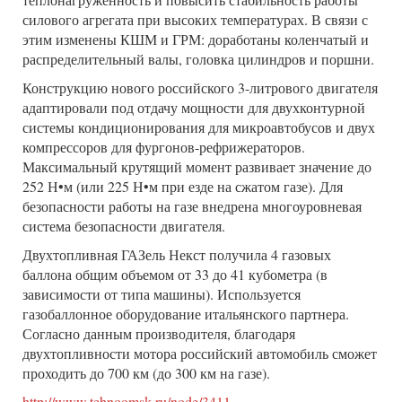
силового агрегата при высоких температурах. В связи с
этим изменены КШМ и ГРМ: доработаны коленчатый и
распределительный валы, головка цилиндров и поршни.
Конструкцию нового российского 3-литрового двигателя
адаптировали под отдачу мощности для двухконтурной
системы кондиционирования для микроавтобусов и двух
компрессоров для фургонов-рефрижераторов.
Максимальный крутящий момент развивает значение до
252 Н•м (или 225 Н•м при езде на сжатом газе). Для
безопасности работы на газе внедрена многоуровневая
система безопасности двигателя.
Двухтопливная ГАЗель Некст получила 4 газовых
баллона общим объемом от 33 до 41 кубометра (в
зависимости от типа машины). Используется
газобаллонное оборудование итальянского партнера.
Согласно данным производителя, благодаря
двухтопливности мотора российский автомобиль сможет
проходить до 700 км (до 300 км на газе).
http://www.tehnoomsk.ru/node/3411