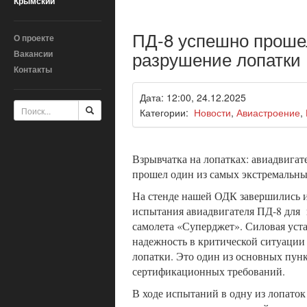
Крымский
ПД-8 успешно прошел
О проекте
разрушение лопатки
Вакансии
Контакты
Дата: 12:00, 24.12.2025
Категории:
Новости
,
Авиастроение
,
Взрывчатка на лопатках: авиадвига
прошел один из самых экстремальны
На стенде нашей ОДК завершились
испытания авиадвигателя ПД-8 для
самолета «Суперджет». Силовая уст
надежность в критической ситуации
лопатки. Это один из основных пун
сертификационных требований.
В ходе испытаний в одну из лопаток