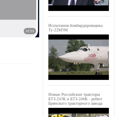
Испытания бомбардировщика
Ту-22М3М
Новые Российские тракторы
БТЗ-243К и БТЗ-246К - дебют
Брянского тракторного завода