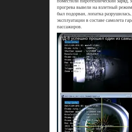
поместили пиротехнический заряд, з
прогрева вывели на взлетный режим
был подорван, лопатка разрушилась,
эксплуатации в составе самолета га
пассажиров.