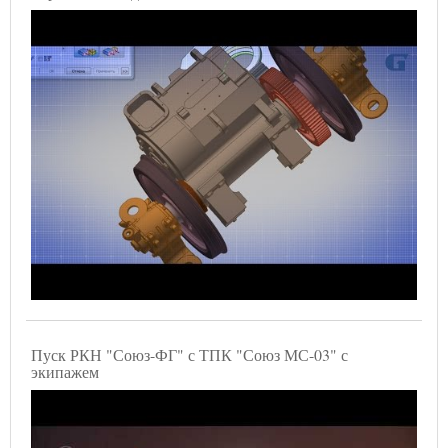
Пуск РКН "Союз-ФГ" с ТПК "Союз МС-03" с
экипажем