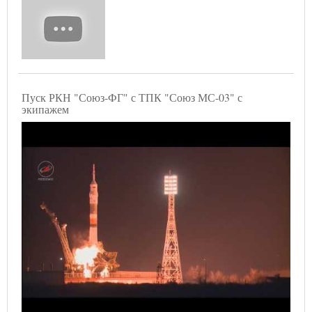
Пуск РКН "Союз-ФГ" с ТПК "Союз МС-03" с
экипажем