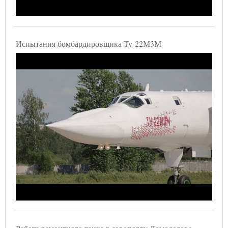
Испытания бомбардировщика Ту-22М3М