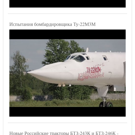
Испытания бомбардировщика Ту-22М3М
Новые Российские тракторы БТЗ-243К и БТЗ-246К -