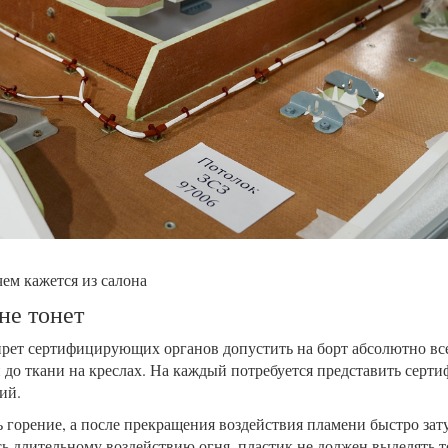
чем кажется из салона
 не тонет
апрет сертифицирующих органов допустить на борт абсолютно в
 до ткани на креслах. На каждый потребуется представить серти
ий.
горение, а после прекращения воздействия пламени быстро зату
ь длительному воздействию огня, пластик не должен выделять т