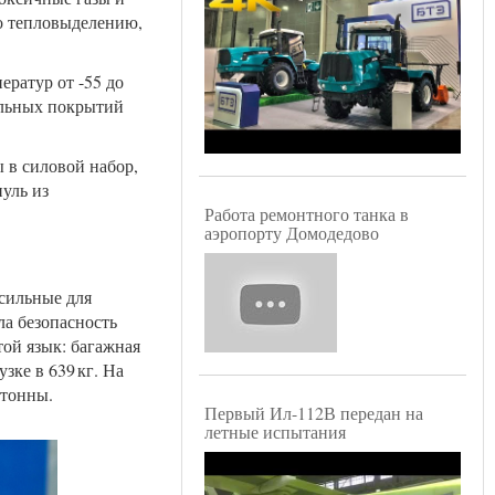
о тепловыделению,
ератур от -55 до
ольных покрытий
 в силовой набор,
уль из
Работа ремонтного танка в
аэропорту Домодедово
сильные для
а безопасность
той язык: багажная
зке в 639 кг. На
 тонны.
Первый Ил-112В передан на
летные испытания