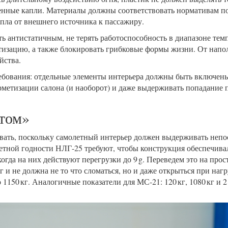
нные капли. Материалы должны соответствовать нормативам п
епла от внешнего источника к пассажиру.
ь антистатичным, не терять работоспособность в диапазоне темп
етизацию, а также блокировать грибковые формы жизни. От нап
йства.
ребования: отдельные элементы интерьера должны быть включены
метизации салона (и наоборот) и даже выдерживать попадание п
том»
вать, поскольку самолетный интерьер должен выдерживать непо
тной годности НЛГ-25 требуют, чтобы конструкция обеспечивал
огда на них действуют перегрузки до 9 g. Переведем это на прос
 и не должна не то что сломаться, но и даже открыться при нагру
 1150 кг. Аналогичные показатели для МС-21: 120 кг, 1080 кг и 2