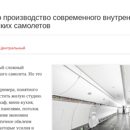
 производство современного внутрен
ких самолетов
Центральный
мый сложный
ого самолета. Но это
примера, понятного
стить жилую студию.
каф, мини-кухня,
 панелями, потолок
 имя экономии
етичное обклеим
которые усилия и