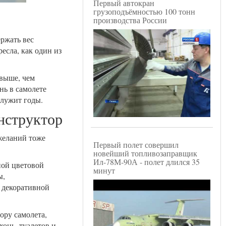
Первый автокран
грузоподъёмностью 100 тонн
производства России
ержать вес
есла, как один из
 выше, чем
нь в самолете
служит годы.
нструктор
желаний тоже
Первый полет совершил
новейший топливозаправщик
Ил-78М-90А - полет длился 35
ной цветовой
минут
ы,
 декоративной
ору самолета,
хонь, туалетов и