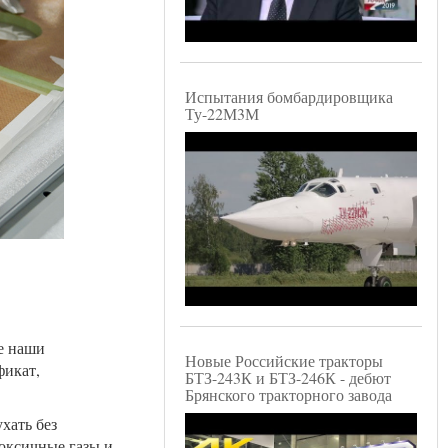
Испытания бомбардировщика
Ту-22М3М
се наши
Новые Российские тракторы
фикат,
БТЗ-243К и БТЗ-246К - дебют
Брянского тракторного завода
хать без
оксичные газы и