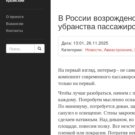
Крымский
В России возрождено
О проекте
убранства пассажирс
Вакансии
Контакты
Дата: 13:01, 26.11.2025
Категории:
Новости
,
Авиастроение
,
На первый взгляд, интерьер – не са
компонент современного пассажирск
только на первый.
Чтобы лучше разобраться, начнем с 
каждому. Попробуем мысленно осна
По минимуму, потребуется диван, ш
санузел и освещение. Стены закроем
сделаем натяжным. Над диваном, во
площади, повесим полку. Все неэст
пленкой или покрасим. Потратив не