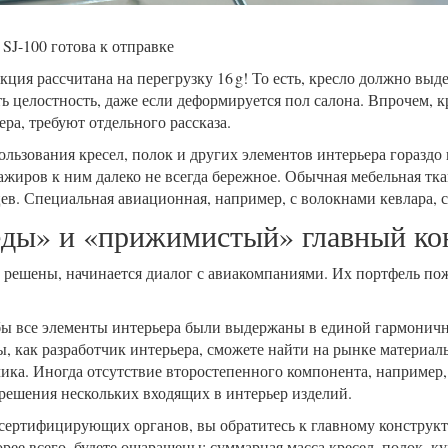
SJ-100 готова к отправке
ция рассчитана на перегрузку 16 g! То есть, кресло должно выд
ь целостность, даже если деформируется пол салона. Впрочем, кр
а, требуют отдельного рассказа.
ьзования кресел, полок и других элементов интерьера гораздо
жиров к ним далеко не всегда бережное. Обычная мебельная тка
ев. Специальная авиационная, например, с волокнами кевлара, 
еды» и «прижимистый» главный ко
 решены, начинается диалог с авиакомпаниями. Их портфель по
бы все элементы интерьера были выдержаны в единой гармонич
ы, как разработчик интерьера, сможете найти на рынке материал
ика. Иногда отсутствие второстепенного компонента, например,
 решения нескольких входящих в интерьер изделий.
 сертифицирующих органов, вы обратитесь к главному конструкт
рее всего, будете ошарашены: суммарная масса кресел, полок, ку