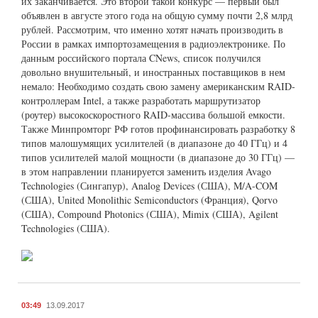
их заканчивается. Это второй такой конкурс — первый был
объявлен в августе этого года на общую сумму почти 2,8 млрд
рублей. Рассмотрим, что именно хотят начать производить в
России в рамках импортозамещения в радиоэлектронике. По
данным российского портала CNews, список получился
довольно внушительный, и иностранных поставщиков в нем
немало: Необходимо создать свою замену американским RAID-
контроллерам Intel, а также разработать маршрутизатор
(роутер) высокоскоростного RAID-массива большой емкости.
Также Минпромторг РФ готов профинансировать разработку 8
типов малошумящих усилителей (в диапазоне до 40 ГГц) и 4
типов усилителей малой мощности (в диапазоне до 30 ГГц) —
в этом направлении планируется заменить изделия Avago
Technologies (Сингапур), Analog Devices (США), M/A-COM
(США), United Monolithic Semiconductors (Франция), Qorvo
(США), Compound Photonics (США), Mimix (США), Agilent
Technologies (США).
03:49
13.09.2017