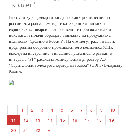
"коллег"
Высокий курс доллара и западные санкции потеснили на
российском рынке некоторые категории китайских и
европейских товаров, а отечественные производители и
покупатели начали обращать внимание на продукцию с
надписью "Сделано в России". На что могут рассчитывать
предприятия оборонно-промышленного комплекса (ОПК),
выходя на внутренние и внешние гражданские рынки, в
интервью "РГ" рассказал коммерческий директор АО
"Сарапульский электрогенераторный завод" (СЭГЗ) Владимир
Килин.
«
1
2
3
4
5
6
7
8
9
10
11
12
13
14
15
16
17
18
19
20
21
22
»