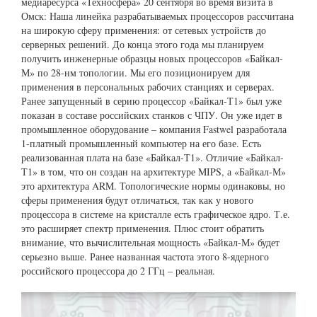
медиаресурса «Техносфера» 20 сентября во время визита в
Омск: Наша линейка разрабатываемых процессоров рассчитана
на широкую сферу применения: от сетевых устройств до
серверных решений. До конца этого года мы планируем
получить инженерные образцы новых процессоров «Байкал-
М» по 28-нм топологии. Мы его позиционируем для
применения в персональных рабочих станциях и серверах.
Ранее запущенный в серию процессор «Байкал-Т1» был уже
показан в составе российских станков с ЧПУ. Он уже идет в
промышленное оборудование – компания Fastwel разработала
1-платный промышленный компьютер на его базе. Есть
реализованная плата на базе «Байкал-Т1». Отличие «Байкал-
Т1» в том, что он создан на архитектуре MIPS, а «Байкал-М»
это архитектура ARM. Топологические нормы одинаковы, но
сферы применения будут отличаться, так как у нового
процессора в системе на кристалле есть графическое ядро. Т.е.
это расширяет спектр применения. Плюс стоит обратить
внимание, что вычислительная мощность «Байкал-М» будет
серьезно выше. Ранее названная частота этого 8-ядерного
российского процессора до 2 ГГц – реальная.