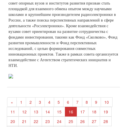
совет опорных вузов и институтов развития призван стать
площадкой для взаимного обмена опытом между научными
школами и крупнейшим производителем радиоэлектроники в
России, а также поиска перспективных направлений в сфере
деятельности «Росэлектроники». Кроме взаимодействия с
вузами совет ориентирован на развитие сотрудничества с
фондами инвестирования, такими как Фонд «Сколково», Фонд
развития промышленности и Фонд перспективных
исследований, с целью формирования совместных
инновационных проектов. Также в рамках совета организуется
взаимодействие с Агентством стратегических инициатив и
НТИ.
«
1
2
3
4
5
6
7
8
9
10
11
12
13
14
15
16
17
18
19
20
21
22
23
24
25
26
27
28