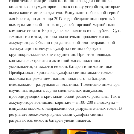
годов технология резонансно-ионной зарядки свинцово-
кислотных аккумуляторов легла в основу устройств, которые
выпускают сами ее создатели. Выпускают небольшой серией
для России, но до конца 2017 года обещают полноценный
выход на мировой рынок под своей торговой маркой: наш
комплекс стоит в 10 раз дешевле аналогов из-за рубежа. Суть
технологии в том, что она значительно продляет жизнь
аккумулятора. Обычно при длительной или неправильной
эксплуатации молекулы сульфата свинца образуют
крупнокристаллические соединения. При этом площадь
контакта электролита и активной массы пластины
уменьшается, снижается емкость батареи и пиковые токи.
Преобразовать кристаллы сульфата свинца можно только
высоким напряжением, однако подать его на батарею
невозможно – разрушаются пластины. Тюменские инженеры
научились подавать серию специальных импульсов,
провоцирующих в кристаллической решетке резонанс. Так в
аккумуляторе возникают короткие – в 100-200 наносекунд –
импульсы высокого напряжения без разрушительных токов. В
результате межмолекулярные связи сульфата свинца
разрываются, емкость батареи увеличивается.