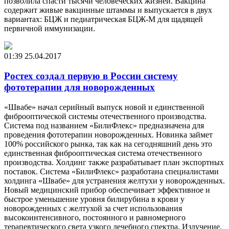
позволила спасти тысячи человеческих жизней. Вакцина
содержит живые вакцинные штаммы и выпускается в двух
вариантах: БЦЖ и педиатрическая БЦЖ-М для щадящей
первичной иммунизации.
01:39
25.04.2017
Ростех создал первую в России систему
фототерапии для новорожденных
«Швабе» начал серийный выпуск новой и единственной
фиброоптической системы отечественного производства.
Система под названием «БилиФлекс» предназначена для
проведения фототерапии новорожденных. Новинка займет
100% российского рынка, так как на сегодняшний день это
единственная фиброоптическая система отечественного
производства. Холдинг также разрабатывает план экспортных
поставок. Система «БилиФлекс» разработана специалистами
холдинга «Швабе» для устранения желтухи у новорожденных.
Новый медицинский прибор обеспечивает эффективное и
быстрое уменьшение уровня билирубина в крови у
новорожденных с желтухой за счет использования
высокоинтенсивного, постоянного и равномерного
терапевтического света узкого лечебного спектра. Излучение,