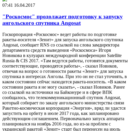
07:41
16.04.2017
"Роскосмос" продолжает подготовку к запуску
ангольского спутника Angosat
Госкорпорация «Роскосмос» ведет работы по подготовке
ракеты-носителя «Зенит» для запуска ангольского спутника
Angosat, сообщает RNS со ссылкой на слова замдиректора
департамента средств выведения «Роскосмоса» Игоря
Новикова в кулуарах международной конференции Satellite
Russia & CIS 2017. «Там ведутся работы, готовятся документы
соответствующие, проводятся работы», - сказал Новиков,
отвечая на вопрос о готовности ракеты «Зенит» для запуска
спутника в интересах Анголы. При это он не стал уточнять, в
каком состоянии сейчас находится ракета-носитель. «В каком
состоянии ракета я не могу сказать», - сказал Новиков. Ранее
со ссылкой на источники на Байконуре и в сфере ВПК
сообщалось, что телекоммуникационный спутник Angosat,
который собирает по заказу ангольского министерства связи
Ракетно-космическая корпорация «Энергия», вряд ли удастся
запустить на орбиту в июле 2017 года, как запланировано
действующим соглашением. Первоначально запуск аппарата
планировался на ноябрь 2016 года, но из-за проблем с
украинской ракетой «Зенит» старт был перенесен на июль