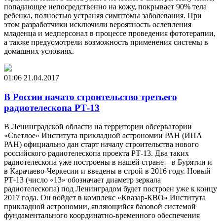
попадающее непосредственно на кожу, покрывает 90% тела
ребенка, полностью устраняя симптомы заболевания. При
этом разработчики исключили вероятность ослепления
младенца и медперсонал в процессе проведения фототерапии,
а также предусмотрели возможность применения системы в
домашних условиях.
01:06
21.04.2017
В России начато строительство третьего
радиотелескопа РТ-13
В Ленинградской области на территории обсерватории
«Светлое» Института прикладной астрономии РАН (ИПА
РАН) официально дан старт началу строительства нового
российского радиотелескопа проекта РТ-13. Два таких
радиотелескопа уже построены в нашей стране – в Бурятии и
в Карачаево-Черкесии и введены в строй в 2016 году. Новый
РТ-13 (число «13» обозначает диаметр зеркала
радиотелескопа) под Ленинградом будет построен уже к концу
2017 года. Он войдет в комплекс «Квазар-КВО» Института
прикладной астрономии, являющийся базовой системой
фундаментального координатно-временного обеспечения