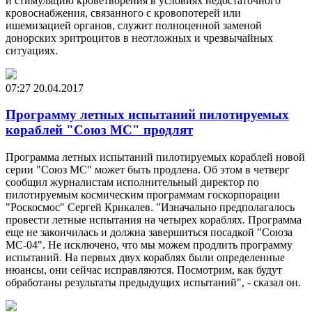
и стимуляцию кроветворения в условиях недостаточного
кровоснабжения, связанного с кровопотерей или
ишемизацией органов, служит полноценной заменой
донорских эритроцитов в неотложных и чрезвычайных
ситуациях.
07:27
20.04.2017
Программу летных испытаний пилотируемых
кораблей "Союз МС" продлят
Программа летных испытаний пилотируемых кораблей новой
серии "Союз МС" может быть продлена. Об этом в четверг
сообщил журналистам исполнительный директор по
пилотируемым космическим программам госкорпорации
"Роскосмос" Сергей Крикалев. "Изначально предполагалось
провести летные испытания на четырех кораблях. Программа
еще не закончилась и должна завершиться посадкой "Союза
МС-04". Не исключено, что мы можем продлить программу
испытаний. На первых двух кораблях были определенные
нюансы, они сейчас исправляются. Посмотрим, как будут
обработаны результаты предыдущих испытаний", - сказал он.