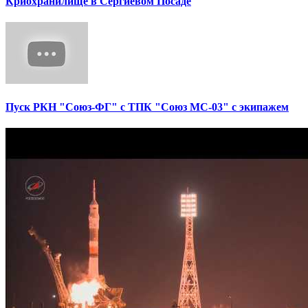
Криохранилище в Сергиевом Посаде
Пуск РКН "Союз-ФГ" с ТПК "Союз МС-03" с экипажем