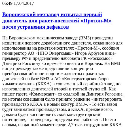
06:49
17.04.2017
Воронежский мехзавод испытал первый
двигатель для ракет-носителей «Протон-М»
после устранения дефектов
На Воронежском механическом заводе (ВМЗ) проведены
испытания первого доработанного двигателя, созданного для
использования на ракетах-носителях «Протон-М», сообщил
гендиректор АО «НПО Энергомаш» Игорь Арбузов вице-
премьеру РФ и председателю набсовета ГК «Роскосмос»
Дмитрию Рогозину во время его визита в Воронеж. На ВМЗ
вице-премьеру также представили концепцию
преобразований производств жидкостных ракетных
двигателей на базе ВМЗ и АО «Конструкторское бюро
химавтоматики» (КБХА) в современный серийный завод по
изготовлению двигателей второй и третьей ступеней. Как
пишет газета «Коммерсант» со ссылкой на Дмитрия Рогозина,
по итогам совещания было принято решение «интегрировать
производство КБХА в новый контур ВМЗ». «То есть завод
будет заниматься производством, а КБХА, прежде всего,
должно будет восстановить свой конструкторский
потенциал», – подчеркнул председатель набсовета. По его
словам, на данный момент среди 2,7 тыс. сотрудников КБХА