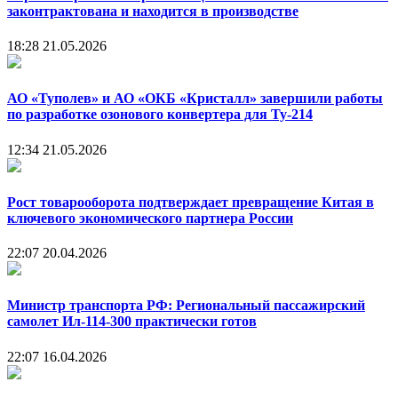
законтрактована и находится в производстве
18:28
21.05.2026
АО «Туполев» и АО «ОКБ «Кристалл» завершили работы
по разработке озонового конвертера для Ту-214
12:34
21.05.2026
Рост товарооборота подтверждает превращение Китая в
ключевого экономического партнера России
22:07
20.04.2026
Министр транспорта РФ: Региональный пассажирский
самолет Ил-114-300 практически готов
22:07
16.04.2026