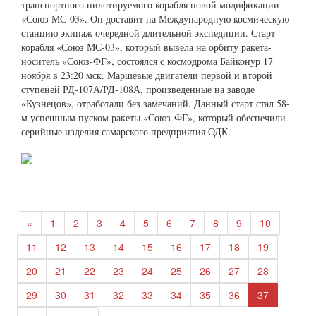
транспортного пилотируемого корабля новой модификации
«Союз МС-03». Он доставит на Международную космическую
станцию экипаж очередной длительной экспедиции. Старт
корабля «Союз МС-03», который вывела на орбиту ракета-
носитель «Союз-ФГ», состоялся с космодрома Байконур 17
ноября в 23:20 мск. Маршевые двигатели первой и второй
ступеней РД-107А/РД-108А, произведенные на заводе
«Кузнецов», отработали без замечаний. Данный старт стал 58-
м успешным пуском ракеты «Союз-ФГ», который обеспечили
серийные изделия самарского предприятия ОДК.
«
1
2
3
4
5
6
7
8
9
10
11
12
13
14
15
16
17
18
19
20
21
22
23
24
25
26
27
28
29
30
31
32
33
34
35
36
37