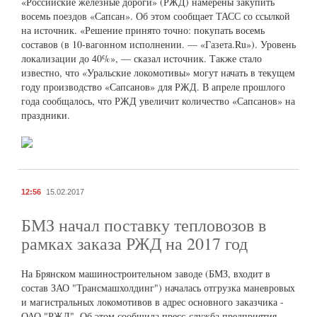
«Российские железные дороги» (РЖД) намерены закупить
восемь поездов «Сапсан». Об этом сообщает ТАСС со ссылкой
на источник. «Решение принято точно: покупать восемь
составов (в 10-вагонном исполнении. — «Газета.Ru»). Уровень
локализации до 40%», — сказал источник. Также стало
известно, что «Уральские локомотивы» могут начать в текущем
году производство «Сапсанов» для РЖД. В апреле прошлого
года сообщалось, что РЖД увеличит количество «Сапсанов» на
праздники.
12:56
15.02.2017
БМЗ начал поставку тепловозов в
рамках заказа РЖД на 2017 год
На Брянском машиностроительном заводе (БМЗ, входит в
состав ЗАО "Трансмашхолдинг") началась отгрузка маневровых
и магистральных локомотивов в адрес основного заказчика -
ОАО "РЖД". Об этом сообщила пресс-служба предприятия.