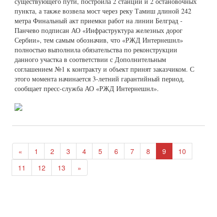
существующего пути, построила 2 станции и 2 остановочных
пункта, а также возвела мост через реку Тамиш длиной 242
метра Финальный акт приемки работ на линии Белград -
Панчево подписан АО «Инфраструктура железных дорог
Сербии», тем самым обозначив, что «РЖД Интернешнл»
полностью выполнила обязательства по реконструкции
данного участка в соответствии с Дополнительным
соглашением №1 к контракту и объект принят заказчиком. С
этого момента начинается 3-летний гарантийный период,
сообщает пресс-служба АО «РЖД Интернешнл».
«
1
2
3
4
5
6
7
8
9
10
11
12
13
»