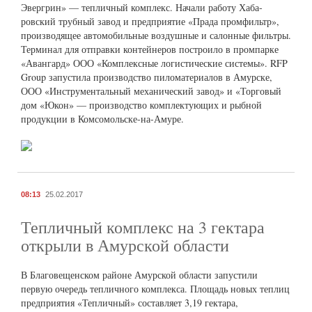
Эвергрин» — тепличный комплекс. Начали работу Хаба­
ровский трубный завод и пред­приятие «Прада промфильтр»,
производящее автомобильные воздушные и салонные филь­тры.
Терминал для отправ­ки контейнеров построило в промпарке
«Авангард» ООО «Комплексные логистические системы». RFP
Group запу­стила производство пилома­териалов в Амурске,
ООО «Ин­струментальный механиче­ский завод» и «Торговый
дом «Юкон» — производство ком­плектующих и рыбной
продук­ции в Комсомольске-на-Амуре.
08:13
25.02.2017
Тепличный комплекс на 3 гектара
открыли в Амурской области
В Благовещенском районе Амурской области запустили
первую очередь тепличного комплекса. Площадь новых теплиц
предприятия «Тепличный» составляет 3,19 гектара,