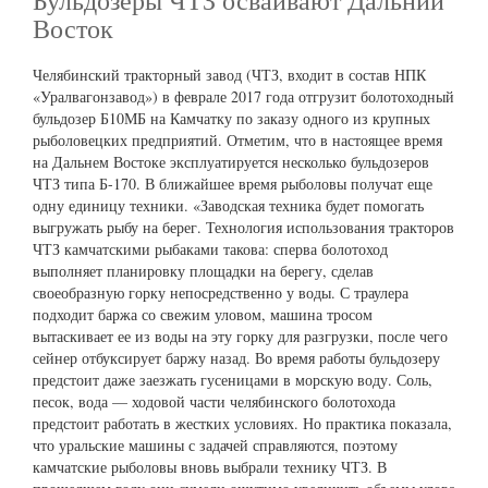
Бульдозеры ЧТЗ осваивают Дальний
Восток
Челябинский тракторный завод (ЧТЗ, входит в состав НПК
«Уралвагонзавод») в феврале 2017 года отгрузит болотоходный
бульдозер Б10МБ на Камчатку по заказу одного из крупных
рыболовецких предприятий. Отметим, что в настоящее время
на Дальнем Востоке эксплуатируется несколько бульдозеров
ЧТЗ типа Б-170. В ближайшее время рыболовы получат еще
одну единицу техники. «Заводская техника будет помогать
выгружать рыбу на берег. Технология использования тракторов
ЧТЗ камчатскими рыбаками такова: сперва болотоход
выполняет планировку площадки на берегу, сделав
своеобразную горку непосредственно у воды. С траулера
подходит баржа со свежим уловом, машина тросом
вытаскивает ее из воды на эту горку для разгрузки, после чего
сейнер отбуксирует баржу назад. Во время работы бульдозеру
предстоит даже заезжать гусеницами в морскую воду. Соль,
песок, вода — ходовой части челябинского болотохода
предстоит работать в жестких условиях. Но практика показала,
что уральские машины с задачей справляются, поэтому
камчатские рыболовы вновь выбрали технику ЧТЗ. В