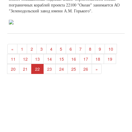
пограничных кораблей проекта 22100 "Океан" занимается АО
"Зеленодольский завод имени А.М. Горького".
«
1
2
3
4
5
6
7
8
9
10
11
12
13
14
15
16
17
18
19
20
21
22
23
24
25
26
»