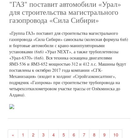
"ГАЗ" поставит автомобили «Урал»
для строительства магистрального
газопровода «Сила Сибири»
«Группа ГАЗ» поставит для строительства магистрального
газопровода «Сила Сибири» самосвалы (колесная формула 6х6)
и бортовые автомобили с крано-манипуляторными
установками (6х6) «Урал NEXT», а также трубоплетевозы
«Урал-6370» (6х6). Вся техника оснащена двигателями
ЯМЗ-536 и ЯМЗ-652 мощностью 312 и 412 л.с. Машины будут
поставлены к октябрю 2017 года компании «СГК-
Механизация» (входит в холдинг «Стройгазконсалтинг»,
подрядчик «Газпрома» при строительстве трубопровода на
четырехсоткилометровом участке трассы от Олёкминска до
Алдана).
«
1
2
3
4
5
6
7
8
9
10