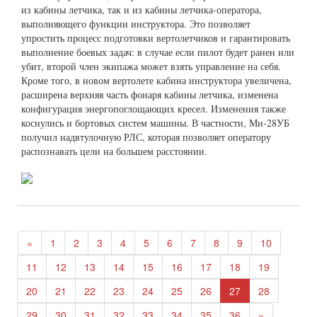
из кабины летчика, так и из кабины летчика-оператора,
выполняющего функции инструктора. Это позволяет
упростить процесс подготовки вертолетчиков и гарантировать
выполнение боевых задач: в случае если пилот будет ранен или
убит, второй член экипажа может взять управление на себя.
Кроме того, в новом вертолете кабина инструктора увеличена,
расширена верхняя часть фонаря кабины летчика, изменена
конфигурация энергопоглощающих кресел. Изменения также
коснулись и бортовых систем машины. В частности, Ми-28УБ
получил надвтулочную РЛС, которая позволяет оператору
распознавать цели на большем расстоянии.
«
1
2
3
4
5
6
7
8
9
10
11
12
13
14
15
16
17
18
19
20
21
22
23
24
25
26
27
28
29
30
31
32
33
34
35
36
»