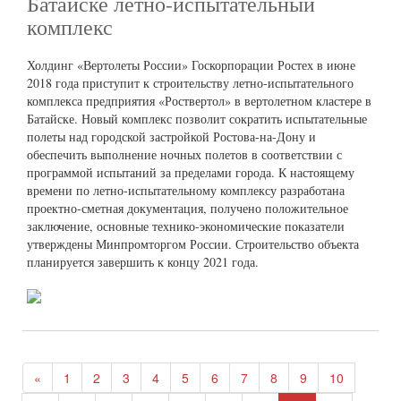
Батайске летно-испытательный
комплекс
Холдинг «Вертолеты России» Госкорпорации Ростех в июне
2018 года приступит к строительству летно-испытательного
комплекса предприятия «Роствертол» в вертолетном кластере в
Батайске. Новый комплекс позволит сократить испытательные
полеты над городской застройкой Ростова-на-Дону и
обеспечить выполнение ночных полетов в соответствии с
программой испытаний за пределами города. К настоящему
времени по летно-испытательному комплексу разработана
проектно-сметная документация, получено положительное
заключение, основные технико-экономические показатели
утверждены Минпромторгом России. Строительство объекта
планируется завершить к концу 2021 года.
«
1
2
3
4
5
6
7
8
9
10