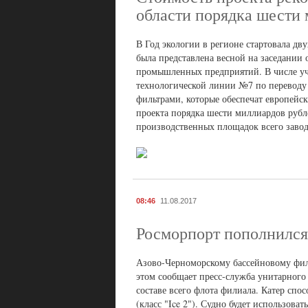
области порядка шести
В Год экологии в регионе стартовала д
была представлена весной на заседании 
промышленных предприятий. В числе уч
технологической линии №7 по переводу 
фильтрами, которые обеспечат европейс
проекта порядка шести миллиардов рубл
производственных площадок всего завода
08:46
11.08.2017
Росморпорт пополнился
Азово-Черноморскому бассейновому фил
этом сообщает пресс-служба унитарного 
составе всего флота филиала. Катер спос
(класс "Ice 2"). Судно будет использова