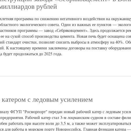
 миллиардов рублей
вухлетняя программа по снижению негативного воздействия на окружающу
областного экологического совета. Один из важных ее пунктов — эколог
астников программы — завод «Себряковцемент». Здесь продолжается ре
ее на сухой способ производства цемента. Новая печь будет оснащена с
кий стандарт очистки, позволят снизить выбросы в атмосферу на 40%. О
ей. К настоящему времени заключены договоры на поставку оборудован
 будет продолжаться до 2025 года.
 катером с ледовым усилением
иалу ФГУП "Росморпорт" передан новый рабочий катер с ледовым усил
предприятия. Рабочий катер стал 3-м лоцманским судном в составе фили
обен работать при высоте волн до 3,5 м, а также может эксплуатироватьс
ться для работы в морском порту Новороссийск. Главная функция катера —