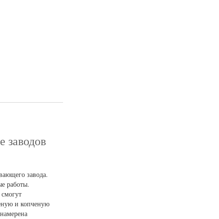
е заводов
вающего завода.
ые работы.
 смогут
леную и копченую
 намерена