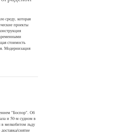
ю среду, которая
ические проекты
конструкция
овременными
бщая стоимость
ия. Модернизация
ением "Боспор". Об
ала и 50-м судном в
я в мелкобитом льду
 доставка/снятие