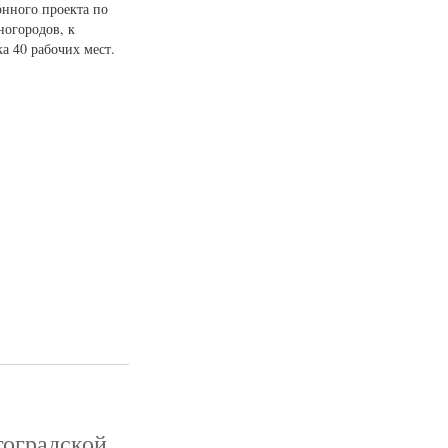
онного проекта по
ногородов, к
а 40 рабочих мест.
гоградской