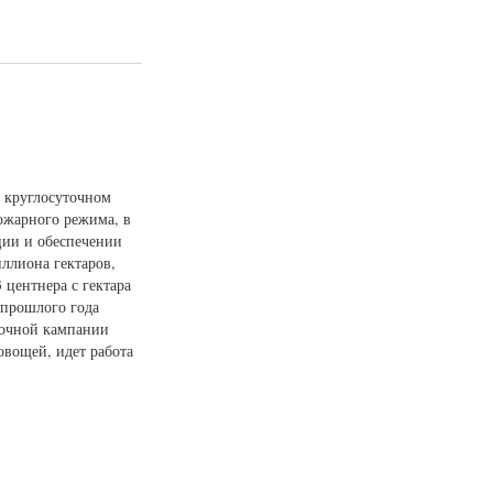
в круглосуточном
ожарного режима, в
ции и обеспечении
ллиона гектаров,
 центнера с гектара
а прошлого года
орочной кампании
овощей, идет работа