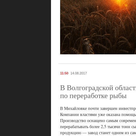
11:50
14.08.2017
В Волгоградской област
по переработке рыбы
В Михайловке почти завершен инвестпро
Компании властями уже оказана помощь 
Производство оснащено самым современ
перерабатывать более 2,5 тысячи тонн с
продукцию — завод станет одним из са