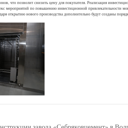
инов, что позволит снизить цену для покупателя. Реализация инвестици
плекс мероприятий по повышению инвестиционной привлекательности мо
даря открытию нового производства дополнительно будут созданы порядк
нструкции завода «Себряковцемент» в Вол