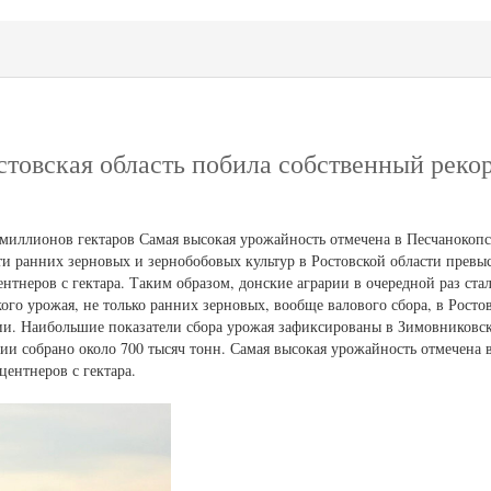
стовская область побила собственный реко
миллионов гектаров Самая высокая урожайность отмечена в Песчанокопс
ти ранних зерновых и зернобобовых культур в Ростовской области прев
нтнеров с гектара. Таким образом, донские аграрии в очередной раз ст
го урожая, не только ранних зерновых, вообще валового сбора, в Росто
ории. Наибольшие показатели сбора урожая зафиксированы в Зимовниковс
рии собрано около 700 тысяч тонн. Самая высокая урожайность отмечена
центнеров с гектара.