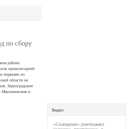
рд по сбору
ком районе.
ысили прошлогодний
али первыми по
вской области не
ком, Зерноградском
 в Мясниковском и
Видео
«Солнцепек» уничтожает
колонны «противника» в