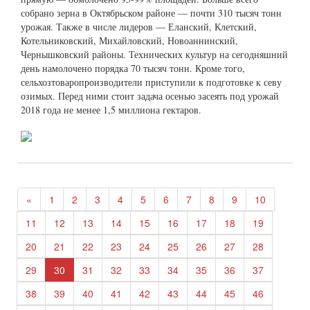
собрано зерна в Октябрьском районе — почти 310 тысяч тонн
урожая. Также в числе лидеров — Еланский, Клетский,
Котельниковский, Михайловский, Новоаннинский,
Чернышковский районы. Технических культур на сегодняшний
день намолочено порядка 70 тысяч тонн. Кроме того,
сельхозтоваропроизводители приступили к подготовке к севу
озимых. Перед ними стоит задача осенью засеять под урожай
2018 года не менее 1,5 миллиона гектаров.
«
1
2
3
4
5
6
7
8
9
10
11
12
13
14
15
16
17
18
19
20
21
22
23
24
25
26
27
28
29
30
31
32
33
34
35
36
37
38
39
40
41
42
43
44
45
46