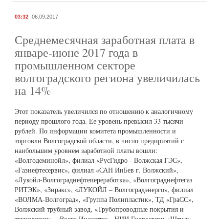
03:32
06.09.2017
Среднемесячная заработная плата в
январе-июне 2017 года в
промышленном секторе
волгоградского региона увеличилась
на 14%
Этот показатель увеличился по отношению к аналогичному
периоду прошлого года. Ее уровень превысил 33 тысячи
рублей. По информации комитета промышленности и
торговли Волгоградской области, в число предприятий с
наибольшим уровнем заработной платы вошли:
«Волгодеминойл», филиал «РусГидро - Волжская ГЭС»,
«Газнефтесервис», филиал «САН ИнБев г. Волжский»,
«Лукойл-Волгограднефтепереработка», «Волгограднефтегаз
РИТЭК», «Зиракс», «ЛУКОЙЛ – Волгоградэнерго», филиал
«ВОЛМА-Волгоград», «Группа Полипластик», ТД «ГраСС»,
Волжский трубный завод, «Трубопроводные покрытия и
технологии», «Волга Индастри», НИИ Гидросвязи «Штиль»,