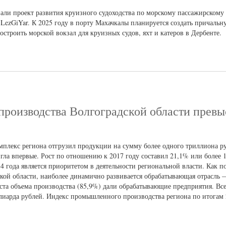
али проект развития круизного судоходства по морскому пассажирском
 LezGiYar. К 2025 году в порту Махачкалы планируется создать причаль
построить морской вокзал для круизных судов, яхт и катеров в Дербенте.
роизводства Волгоградской области превы
мплекс региона отгрузил продукции на сумму более одного триллиона р
игла впервые. Рост по отношению к 2017 году составил 21,1% или более
 года является приоритетом в деятельности региональной власти. Как п
кой области, наиболее динамично развивается обрабатывающая отрасль 
ста объема производства (85,9%) дали обрабатывающие предприятия. Все
иарда рублей. Индекс промышленного производства региона по итогам 2