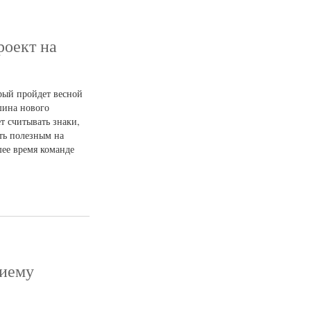
роект на
рый пройдет весной
шина нового
т считывать знаки,
ыть полезным на
ее время команде
риему