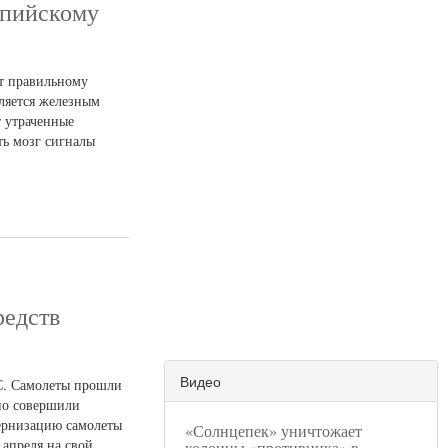
мпийскому
ат правильному
ляется железным
т утраченные
ть мозг сигналы
редств
Видео
С. Самолеты прошли
но совершили
дернизацию самолеты
«Солнцепек» уничтожает
 апреля на свой
колонны «противника» в