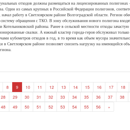
ммунальных отходов должны размещаться на лицензированных полигонах 
тва. Один из самых крупных в Российской Федерации полигонов, соотв
 начал работу в Светлоярском районе Волгоградской области. Регион об
 систему обращения с ТКО. В зону обслуживания нового полигона входя
и Котельниковский районы. Ранее в сельской местности отходы зачастую
онированные свалки. А южный кластер города-героя обслуживал только
ами кубометров отходов в год, в то время как объем мусора значительн
 в Светлоярском районе позволяет снизить нагрузку на имеющийся объ
егиона.
8
9
10
11
12
13
14
15
16
17
18
28
29
30
31
32
33
34
35
36
37
38
48
49
50
51
52
53
54
55
56
»