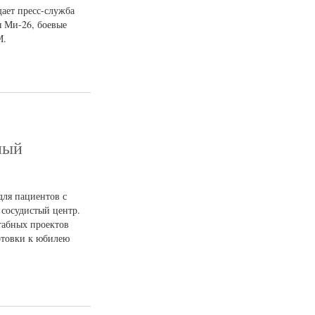
ает пресс-служба
ы Ми-26, боевые
М.
ный
для пациентов с
сосудистый центр.
табных проектов
отовки к юбилею