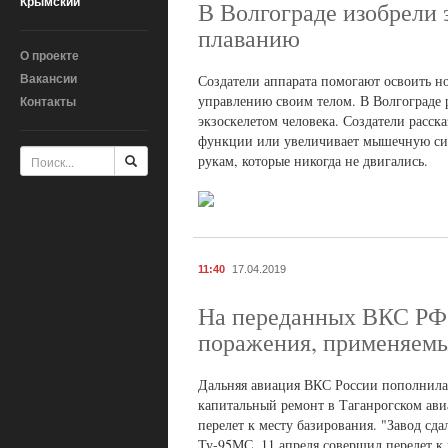
Крымский
В Волгограде изобрели
плаванию
О проекте
Вакансии
Создатели аппарата помогают освоить но
управлению своим телом. В Волгограде 
Контакты
экзоскелетом человека. Создатели расска
функции или увеличивает мышечную силу 
рукам, которые никогда не двигались.
11:40
17.04.2019
На переданных ВКС РФ 
поражения, применяемы
Дальняя авиация ВКС России пополнил
капитальный ремонт в Таганрогском ав
перелет к месту базирования. "Завод с
Ту-95МС. 11 апреля совершил перелет к