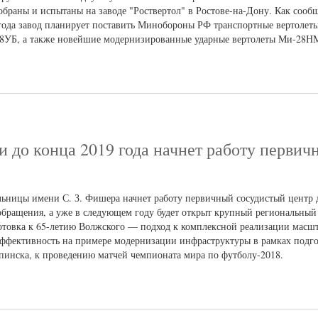
аны и испытаны на заводе "Роствертол" в Ростове-на-Дону. Как сообщ
 года завод планирует поставить Минобороны РФ транспортные вертолет
8УБ, а также новейшие модернизированные ударные вертолеты Ми-28Н
и до конца 2019 года начнет работу первич
ольницы имени С. З. Фишера начнет работу первичный сосудистый центр 
бращения, а уже в следующем году будет открыт крупный региональный 
готовка к 65-летию Волжского — подход к комплексной реализации масш
эффективность на примере модернизации инфраструктуры в рамках подг
пинска, к проведению матчей чемпионата мира по футболу-2018.