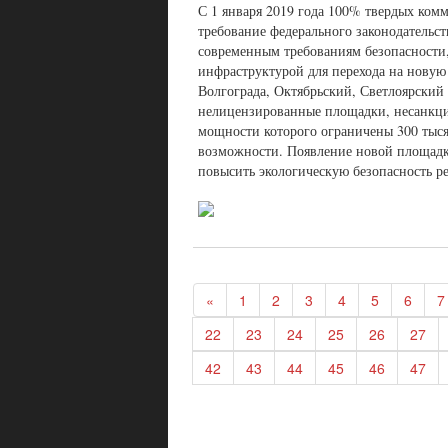
С 1 января 2019 года 100% твердых ко
требование федерального законодательс
современным требованиям безопасности,
инфраструктурой для перехода на новую
Волгограда, Октябрьский, Светлоярский 
нелицензированные площадки, несанкци
мощности которого ограничены 300 тысяч
возможности. Появление новой площадки
повысить экологическую безопасность р
«
1
2
3
4
5
6
7
22
23
24
25
26
27
42
43
44
45
46
47