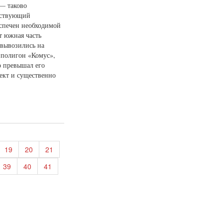
— таково
етствующий
еспечен необходимой
т южная часть
 вывозились на
 полигон «Комус»,
о превышал его
ект и существенно
19
20
21
39
40
41