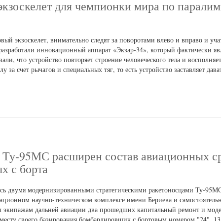
 экзоскелет для чемпионки мира по парали
вый экзоскелет, внимательно следят за поворотами влево и вправо и уч
разработали инновационный аппарат «Экзар-34», который фактически яв
зали, что устройство повторяет строение человеческого тела и восполняе
за счет рычагов и специальных тяг, то есть устройство заставляет дава
Ту-95МС расширен состав авиационных с
х с борта
ась двумя модернизированными стратегическими ракетоносцами Ту-95М
иационном научно-техническом комплексе имени Бериева и самостоятель
дал экипажам дальней авиации два прошедших капитальный ремонт и мо
 месту своего базирования бомбардировщик с бортовым номером "24". 13