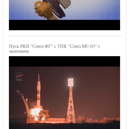
Пуск РКН "Союз-ФГ" с ТПК "Союз МС-03" с
экипажем