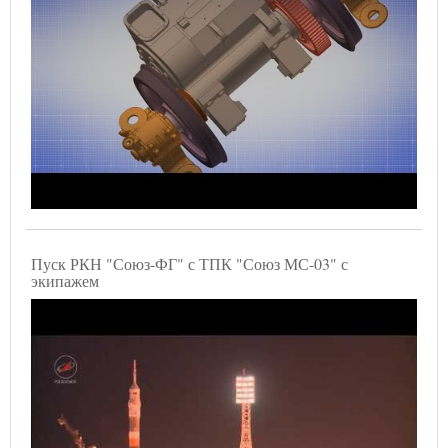
Пуск РКН "Союз-ФГ" с ТПК "Союз МС-03" с
экипажем