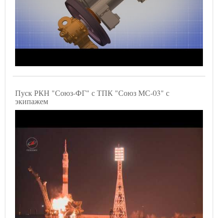
Пуск РКН "Союз-ФГ" с ТПК "Союз МС-03" с
экипажем