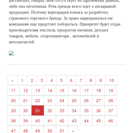
российских товарах либо отсутствует на зарубежных рынках,
либо она негативная. Речь прежде всего идет о несырьевой
продукции. Поэтому корпорация взялась за разработку
странового торгового бренда. За право маркироваться им
компаниям еще предстоит побороться. Приоритет будет отдан
производителям текстиля, продуктов питания, детских
товаров, мебели, спортинвентаря , автомобилей и
автозапчастей.
«
1
2
3
4
5
6
7
8
9
10
11
12
13
14
15
16
17
18
19
20
21
22
23
24
25
26
27
28
29
30
31
32
33
34
35
36
37
38
39
40
41
42
43
44
45
46
47
48
49
50
51
»