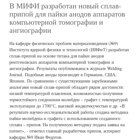
В МИФИ разработан новый сплав-
припой для пайки анодов аппаратов
компьютерной томографии и
ангиографии
На кафедре физических проблем материаловедения (№9)
Института ядерной физики и технологий (ИЯФиТ) разработан
сплав-припой на основе титана для пайки анодов
рентгеновских аппаратов компьютерной томографии и
ангиографии. Результаты опубликованы в журнале Welding
Journal. Подобные аноды производят в Германии, США,
Японии. По сравнению с существующими зарубежными
аналогами новый сплав-припой обладает рядом достоинств:
низкой температурой плавления, возможностью получения
термостойкого соединения молибден – графит с температурой
эксплуатации до 1700°С, высокой жидкотекучестью и др. «В
результате научно-исследовательской работы создана методика
пайки молибдена и графита с использованием созданного
сплава – припоя. На полученную методику подана заявка на
патент», - отметил главный разработчик припоя, аспирант
кафедры №9 Иван Федотов.