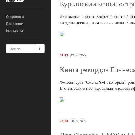
Крымский
Курганский машиностро
Для выполнения государственного оборон
О проекте
введены двенадцатичасовые смены. Больш
Вакансии
Контакты
01:13
09.08.2022
Книга рекордов Гиннес
Фотоаппарат "Смена-8М", который произ
Его зансели в нее, как самый массовый 
07:43
18.07.2022