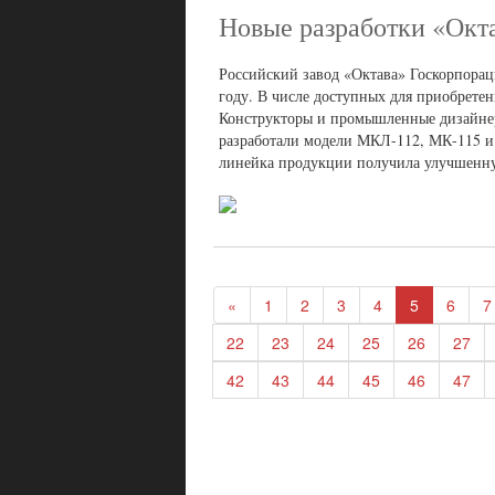
Новые разработки «Окт
Российский завод «Октава» Госкорпорац
году. В числе доступных для приобрет
Конструкторы и промышленные дизайне
разработали модели МКЛ-112, МК-115 и 
линейка продукции получила улучшенн
«
1
2
3
4
5
6
7
22
23
24
25
26
27
42
43
44
45
46
47