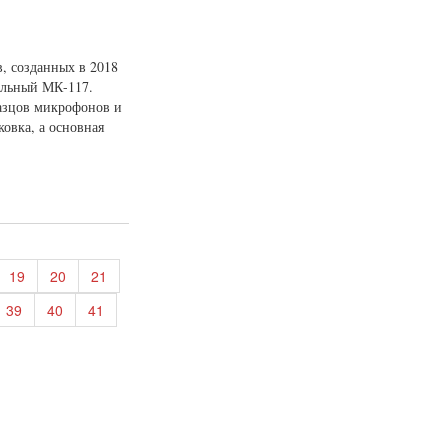
, созданных в 2018
альный МК-117.
азцов микрофонов и
овка, а основная
19
20
21
39
40
41