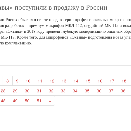
авы» поступили в продажу в России
ии Ростех объявил о старте продаж серии профессиональных микрофонов
ения разработок – премиум-микрофон МКЛ-112, студийный МК-115 и вок
ры «Октавы» в 2018 году провели глубокую модернизацию опытных обр
МК-117. Кроме того, для микрофонов «Октавы» подготовлена новая упак
ую комплектацию.
8
9
10
11
12
13
14
15
16
17
18
28
29
30
31
32
33
34
35
36
37
38
48
49
50
51
»