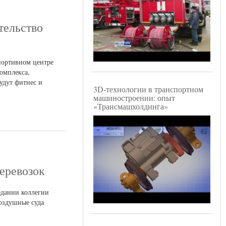
тельство
портивном центре
комплекса,
будут фитнес и
3D-технологии в транспортном
машиностроении: опыт
«Трансмашхолдинга»
еревозок
едании коллегии
воздушные суда