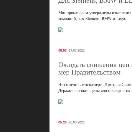
Для Siemens, BMW и L
Минпромторгом утверждены изменения в
компаний, как Siemens, BMW и Lego.
08:58
17.07.2022
Ожидать снижения цен 
мер Правительством
Это мнение автоэксперта Дмитрия Слав
Держать высокие цены «до последнего» 
05:26
28.03.2022