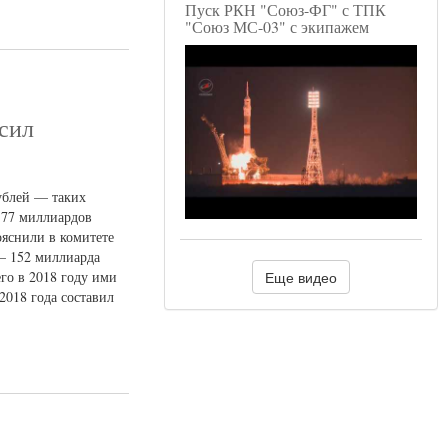
Пуск РКН "Союз-ФГ" с ТПК
"Союз МС-03" с экипажем
сил
ублей — таких
 177 миллиардов
ояснили в комитете
— 152 миллиарда
го в 2018 году ими
Еще видео
018 года составил