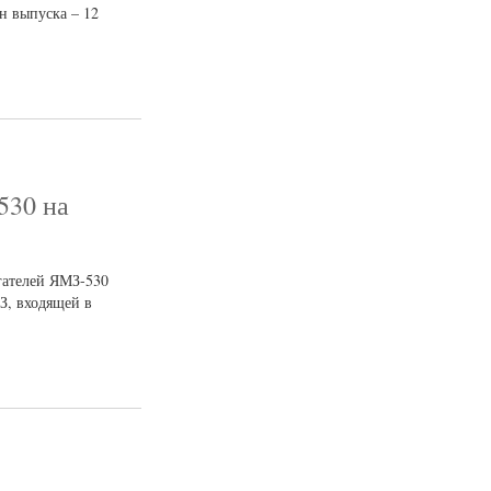
н выпуска – 12
530 на
гателей ЯМЗ-530
З, входящей в