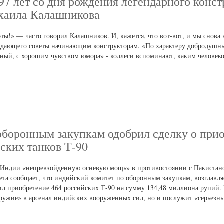
97 лет со дня рождения легендарного конст
хаила Калашникова
ты!» — часто говорил Калашников. И, кажется, что вот-вот, и мы снова 
 дающего советы начинающим конструкторам. «По характеру добродушны
пный, с хорошим чувством юмора» - коллеги вспоминают, каким человек
оборонным закупкам одобрил сделку о при
ских танков Т-90
 Индии «непревзойденную огневую мощь» в противостоянии с Пакистан
азета сообщает, что индийский комитет по оборонным закупкам, возглав
л приобретение 464 российских Т-90 на сумму 134,48 миллиона рупий.
 оружие» в арсенал индийских вооруженных сил, но и послужит «серьезн