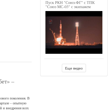
Пуск РКН "Союз-ФГ" с ТПК
"Союз МС-03" с экипажем
Еще видео
бет» –
нового поколения. В
вартале – опытную
й и внедрения всех