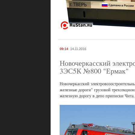
09:14
14.11.2016
Новочеркасский электро
3ЭС5К №800 "Ермак"
Новочеркасский электровозостроительны
железные дороги" грузовой трехсекцио
железную дорогу в депо приписки Чита. 