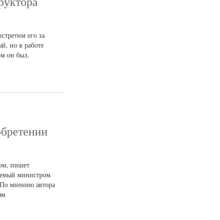
руктора
встретим его за
й, но в работе
ом он был.
обретении
ом, пишет
ляемый министром
 По мнению автора
ым