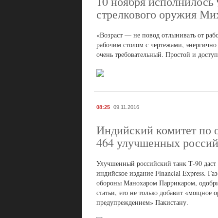
10 ноября исполнилось 
стрелкового оружия Ми
«Возраст — не повод отлынивать от рабо
рабочим столом с чертежами, энергично
очень требовательный. Простой и досту
08:25
09.11.2016
Индийский комитет по 
464 улучшенных россий
Улучшенный российский танк Т-90 даст
индийское издание Financial Express. Г
обороны Манохаром Паррикаром, одобри
статьи, это не только добавит «мощное
предупреждением» Пакистану.