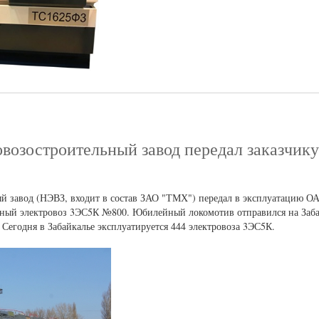
возостроительный завод передал заказчику
й завод (НЭВЗ, входит в состав ЗАО "ТМХ") передал в эксплуатацию О
нный электровоз 3ЭС5К №800. Юбилейный локомотив отправился на Заб
Сегодня в Забайкалье эксплуатируется 444 электровоза 3ЭС5К.