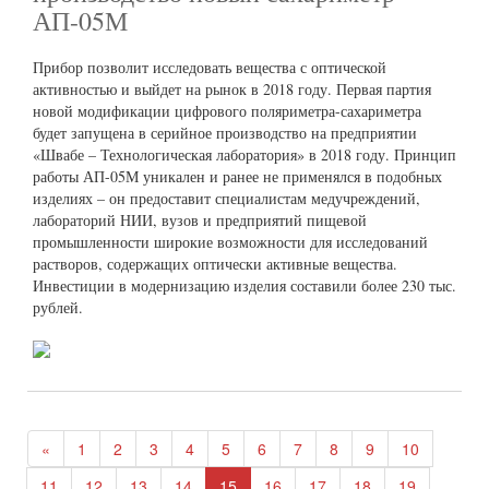
АП-05М
Прибор позволит исследовать вещества с оптической
активностью и выйдет на рынок в 2018 году. Первая партия
новой модификации цифрового поляриметра-сахариметра
будет запущена в серийное производство на предприятии
«Швабе – Технологическая лаборатория» в 2018 году. Принцип
работы АП-05М уникален и ранее не применялся в подобных
изделиях – он предоставит специалистам медучреждений,
лабораторий НИИ, вузов и предприятий пищевой
промышленности широкие возможности для исследований
растворов, содержащих оптически активные вещества.
Инвестиции в модернизацию изделия составили более 230 тыс.
рублей.
«
1
2
3
4
5
6
7
8
9
10
11
12
13
14
15
16
17
18
19