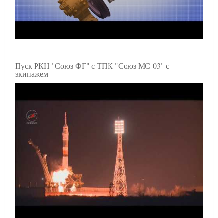
Пуск РКН "Союз-ФГ" с ТПК "Союз МС-03" с
экипажем