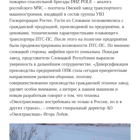
пожарно-спасательной бригады DHZ POLE – аналога
российского МЧС – посетила Омский завод транспортного
машиностроения, входящий в состав группы УВЗ
Госкорпорации Ростех. Гости из Словакии познакомились с
гражданской продукцией, производимой на предприятии, и
ценовыми, техническими характеристиками плавающего
транспортера ПТС-ПС. После этого на полигоне предприятия
были продемонстрированы возможности ПТС-ПС. По мнению
словацкой стороны, амфибия просто уникальна. Покидая
завод, представители Словацкой Республики выразили
уверенность в дальнейшем сотрудничестве. «Диверсификация
производства предприятий ОПК стала сегодня приоритетным
направлением развития оборонки, поэтому
совершенствованию производства гражданской техники завод
уделяет особое внимание, а интерес к нашим машинам и
новым разработкам говорит о том, что техника
«Омсктрансмаша» востребована не только в России, но и в
других странах», – отметил генеральный директор АО
«Омсктрансмаш» Игорь Лобов.