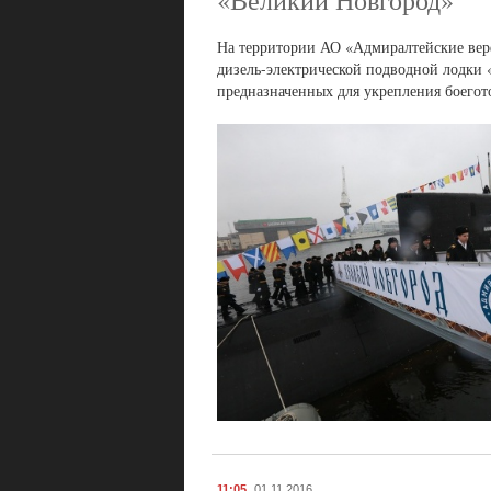
«Великий Новгород»
На территории АО «Адмиралтейские вер
дизель-электрической подводной лодки 
предназначенных для укрепления боегот
11:05
01.11.2016