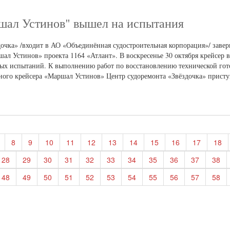
шал Устинов" вышел на испытания
очка» /входит в АО «Объединённая судостроительная корпорация»/ заве
ал Устинов» проекта 1164 «Атлант». В воскресенье 30 октября крейсер 
ых испытаний. К выполнению работ по восстановлению технической гот
ного крейсера «Маршал Устинов» Центр судоремонта «Звёздочка» присту
8
9
10
11
12
13
14
15
16
17
18
28
29
30
31
32
33
34
35
36
37
38
48
49
50
51
52
53
54
55
56
57
58