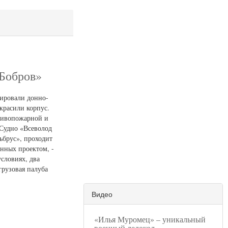
 Бобров»
тировали донно-
красили корпус.
отивопожарной и
 Судно «Всеволод
ьбрус», проходит
нных проектом, -
словиях, два
грузовая палуба
Видео
«Илья Муромец» – уникальный
военный ледокол