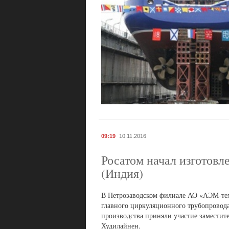
09:19
10.11.2016
Росатом начал изготовл
(Индия)
В Петрозаводском филиале АО «АЭМ-тех
главного циркуляционного трубопровода
производства приняли участие заместит
Худилайнен.