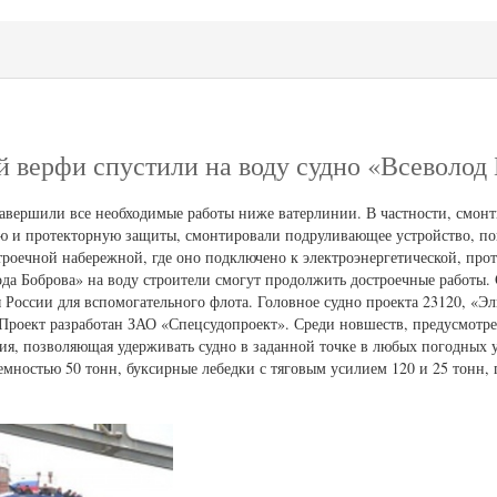
 верфи спустили на воду судно «Всеволод
 завершили все необходимые работы ниже ватерлинии. В частности, смон
ю и протекторную защиты, смонтировали подруливающее устройство, по
строечной набережной, где оно подключено к электроэнергетической, пр
ода Боброва» на воду строители смогут продолжить достроечные работы.
России для вспомогательного флота. Головное судно проекта 23120, «Эл
 Проект разработан ЗАО «Спецсудопроект». Среди новшеств, предусмотре
я, позволяющая удерживать судно в заданной точке в любых погодных у
мностью 50 тонн, буксирные лебедки с тяговым усилием 120 и 25 тонн, 