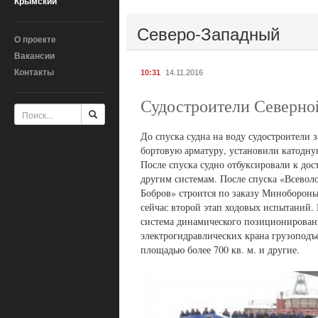
Крымский
Северо-Западный
О проекте
Вакансии
Контакты
10:31
14.11.2016
Судостроители Северной
До спуска судна на воду судостроители
бортовую арматуру, установили катодну
После спуска судно отбуксировали к до
другим системам. После спуска «Всевол
Бобров» строится по заказу Минобороны 
сейчас второй этап ходовых испытаний.
система динамического позиционировани
электрогидравлических крана грузоподъе
площадью более 700 кв. м. и другие.