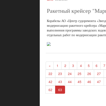
Ракетный крейсер "Мар
Корабелы АО «Центр судоремонта «Звезд
модернизацию ракетного крейсера «Марш
выполнения программы заводских ходов
отдельных работ по модернизации ракет
«
1
2
3
4
5
6
7
22
23
24
25
26
27
42
43
44
45
46
47
62
63