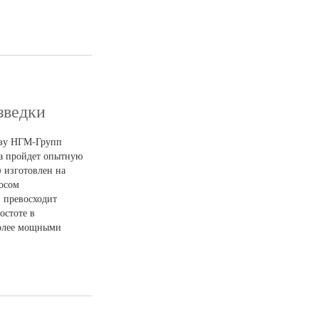
зведки
азу НГМ-Групп
а пройдет опытную
 изготовлен на
осом
и превосходит
остоте в
более мощными