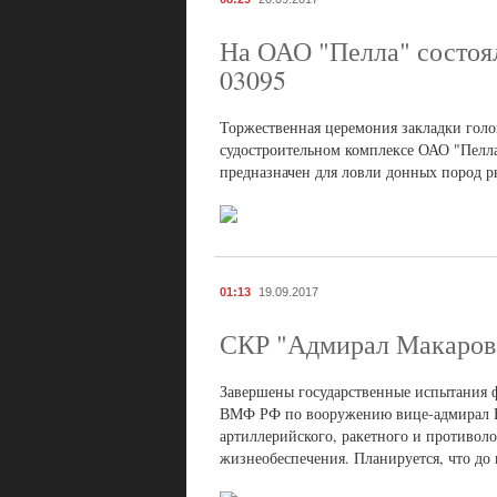
На ОАО "Пелла" состоял
03095
Торжественная церемония закладки голов
судостроительном комплексе ОАО "Пелла
предназначен для ловли донных пород ры
01:13
19.09.2017
СКР "Адмирал Макаров"
Завершены государственные испытания 
ВМФ РФ по вооружению вице-адмирал Ви
артиллерийского, ракетного и противоло
жизнеобеспечения. Планируется, что до 