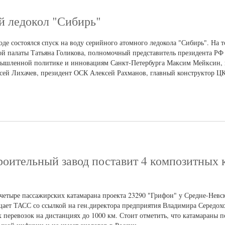
й ледокол "Сибирь"
воде состоялся спуск на воду серийного атомного ледокола "Сибирь". На 
ой палаты Татьяна Голикова, полномочный представитель президента Р
омышленной политике и инновациям Санкт-Петербурга Максим Мейксин,
сей Лихачев, президент ОСК Алексей Рахманов, главный конструктор Ц
роительный завод поставит 4 композитных 
 четыре пассажирских катамарана проекта 23290 "Грифон" у Средне-Невс
бщает ТАСС со ссылкой на ген.директора предприятия Владимира Середох
 перевозок на дистанциях до 1000 км. Стоит отметить, что катамараны п