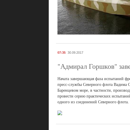
07:35
30.09.2017
"Адмирал Горшков" зав
Начата завершающая фаза испытаний фре
пресс-службы Северного флота Вадима 
Баренцевом море, в частности, произво
провести серию практических испытаний
одного из соединений Северного флота.