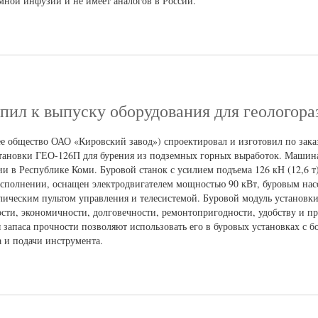
ной инфузии и не имеет аналогов в России.
пил к выпуску оборудования для геологора
ее общество ОАО «Кировский завод») спроектировал и изготовил по зак
становки ГЕО-126П для бурения из подземных горных выработок. Машин
и в Республике Коми. Буровой станок с усилием подъема 126 кН (12,6 т)
сполнении, оснащен электродвигателем мощностью 90 кВт, буровым нас
лическим пультом управления и телесистемой. Буровой модуль установк
сти, экономичности, долговечности, ремонтопригодности, удобству и пр
запаса прочности позволяют использовать его в буровых установках с 
 и подачи инструмента.