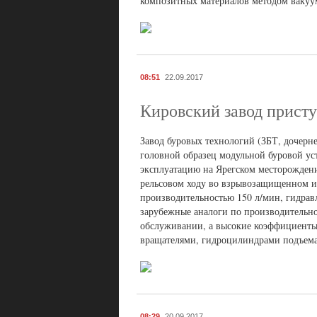
композитных материалов методом вакуум
08:51
22.09.2017
Кировский завод присту
Завод буровых технологий (ЗБТ, дочерн
головной образец модульной буровой у
эксплуатацию на Ярегском месторождени
рельсовом ходу во взрывозащищенном и
производительностью 150 л/мин, гидрав
зарубежные аналоги по производительно
обслуживании, а высокие коэффициенты 
вращателями, гидроцилиндрами подъема
08:29
20.09.2017