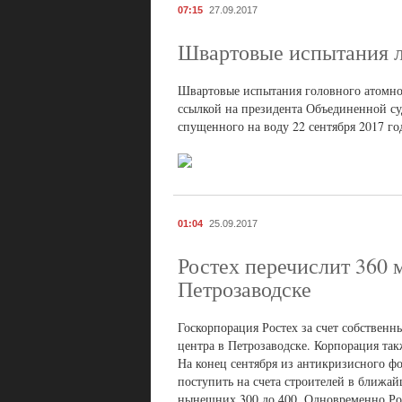
07:15
27.09.2017
Швартовые испытания ле
Швартовые испытания головного атомног
ссылкой на президента Объединенной су
спущенного на воду 22 сентября 2017 го
01:04
25.09.2017
Ростех перечислит 360 
Петрозаводске
Госкорпорация Ростех за счет собственн
центра в Петрозаводске. Корпорация так
На конец сентября из антикризисного ф
поступить на счета строителей в ближай
нынешних 300 до 400. Одновременно Ро