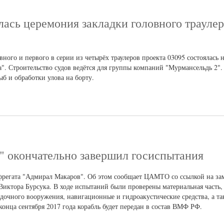
ась церемония закладки головного траулер
ного и первого в серии из четырёх траулеров проекта 03095 состоялась 
". Строительство судов ведётся для группы компаний "Мурмансельдь 2".
б и обработки улова на борту.
 окончательно завершил госиспытания
фрегата "Адмирал Макаров". Об этом сообщает ЦАМТО со ссылкой на зам
ктора Бурсука. В ходе испытаний были проверены материальная часть,
дочного вооружения, навигационные и гидроакустические средства, а та
конца сентября 2017 года корабль будет передан в состав ВМФ РФ.