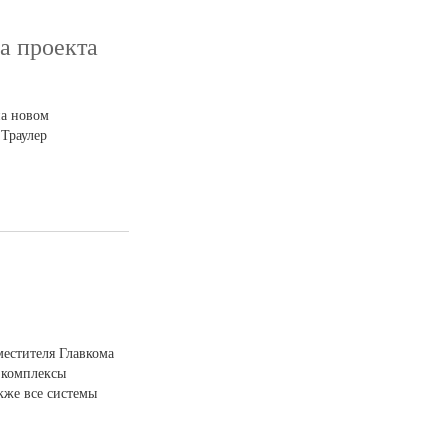
а проекта
на новом
 Траулер
естителя Главкома
 комплексы
кже все системы