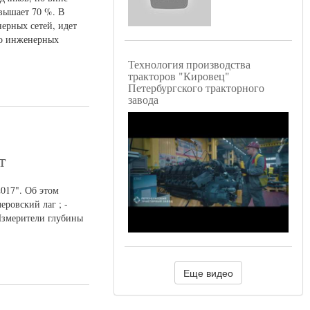
евышает 70 %. В
ерных сетей, идет
во инженерных
Технология производства
тракторов "Кировец"
Петербургского тракторного
завода
т
017". Об этом
еровский лаг ; -
 Измерители глубины
Еще видео