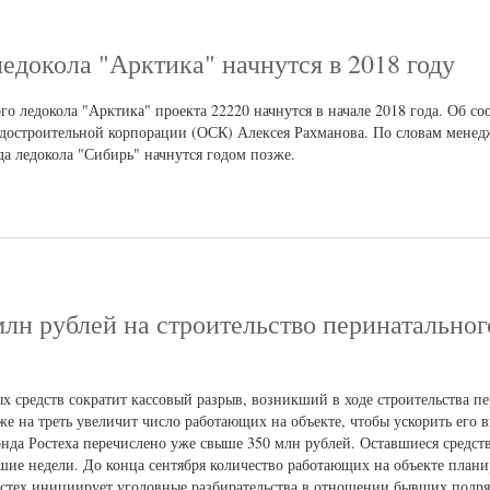
докола "Арктика" начнутся в 2018 году
о ледокола "Арктика" проекта 22220 начнутся в начале 2018 года. Об с
достроительной корпорации (ОСК) Алексея Рахманова. По словам менед
да ледокола "Сибирь" начнутся годом позже.
млн рублей на строительство перинатальног
ых средств сократит кассовый разрыв, возникший в ходе строительства п
же на треть увеличит число работающих на объекте, чтобы ускорить его 
онда Ростеха перечислено уже свыше 350 млн рублей. Оставшиеся средс
шие недели. До конца сентября количество работающих на объекте плани
стех инициирует уголовные разбирательства в отношении бывших подря