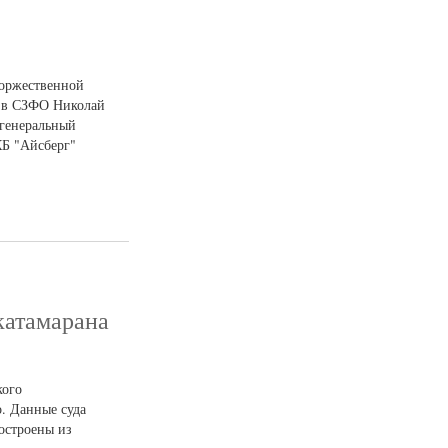
торжественной
Ф в СЗФО Николай
 генеральный
КБ "Айсберг"
катамарана
кого
о. Данные суда
остроены из