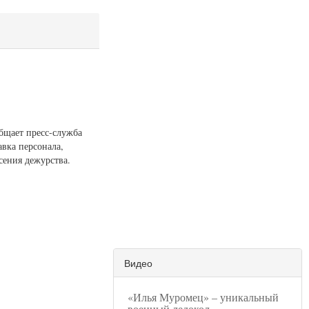
общает пресс-служба
авка персонала,
сения дежурства.
Видео
«Илья Муромец» – уникальный
военный ледокол