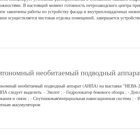
сложностями. В настоящий момент готовность петрозаводского центра пр
ти закончены работы по устройству фасада и внутриплощадочных инжен
ания осуществляется чистовая отделка помещений, завершается устройст
автономный необитаемый подводный аппара
ономный необитаемый подводный аппарат (АНПА) на выставке "НЕВА-2
А следует выделить: - Эхолот ; - Гидролокатор бокового обзора ; - Допл
вания и связи ; - Спутниковая/инерциальная навигационная система ; -
фатным аккумулятором