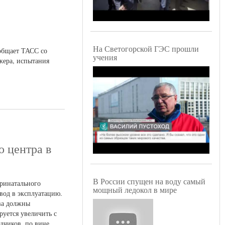
На Светогорской ГЭС прошли
ообщает ТАСС со
учения
жера, испытания
о центра в
В России спущен на воду самый
еринатального
мощный ледокол в мире
ввод в эксплуатацию.
тва должны
руется увеличить с
дчиков, по вине