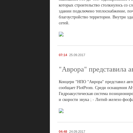
которых строительство столкнулось со 
здании подключено теплоснабжение, поч
благоустройство территории. Внутри зд
сетей.
07:14
25.09.2017
"Аврора" представила 
Концерн "НПО "Аврора" представил авт
сообщает FlotProm. Среди оснащения АНП
Гидроакустическая система позициониро
и скорости звука ; - Литий-железо-фос
04:48
24.09.2017