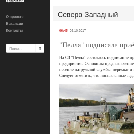
Крымский
Северо-Западный
О проекте
Вакансии
Контакты
06:45
03.10.2017
"Пелла" подписала приё
На СЗ "Пелла" состоялось подписание пр
предприятия. Основным предназначением 
несение патрульной службы, перехват и 
Следует отметить, что поставленные зада