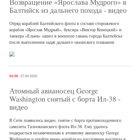
Возвращение «Ярослава Мудрого» в
Балтийск из дальнего похода - видео
Отряд кораблей Балтийского флота в составе сторожевого
корабля «Ярослав Мудрый», буксира «Виктор Конецкий» и
танкера «Ельня» зашел в военную гавань города Балтийска
после выполнения задач дальнего океанского плавания.
01:55
27.04.2020
Атомный авианосец George
Washington снятый с борта Ил-38 -
видео
В Сети появилось видео, снятое с борта противолодочного
самолета Тихоокеанского флота Ил-38. Ему удалось
подкрасться незамеченным к атомному авианосцу George
Washington и пройти мимо корабля на расстоянии выстрела в