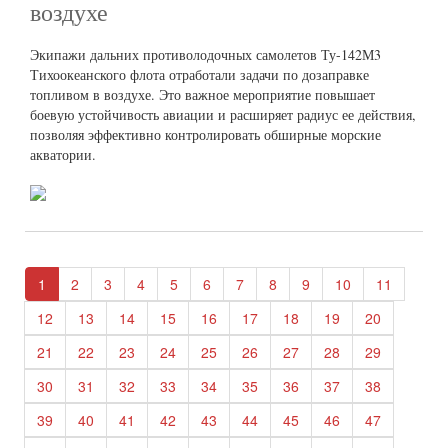
воздухе
Экипажи дальних противолодочных самолетов Ту-142М3
Тихоокеанского флота отработали задачи по дозаправке
топливом в воздухе. Это важное мероприятие повышает
боевую устойчивость авиации и расширяет радиус ее действия,
позволяя эффективно контролировать обширные морские
акватории.
1
2
3
4
5
6
7
8
9
10
11
12
13
14
15
16
17
18
19
20
21
22
23
24
25
26
27
28
29
30
31
32
33
34
35
36
37
38
39
40
41
42
43
44
45
46
47