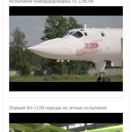
Испытания бомбардировщика Ту-22М3М
Первый Ил-112В передан на летные испытания