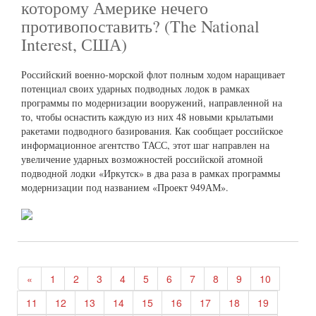
которому Америке нечего
противопоставить? (The National
Interest, США)
Российский военно-морской флот полным ходом наращивает
потенциал своих ударных подводных лодок в рамках
программы по модернизации вооружений, направленной на
то, чтобы оснастить каждую из них 48 новыми крылатыми
ракетами подводного базирования. Как сообщает российское
информационное агентство ТАСС, этот шаг направлен на
увеличение ударных возможностей российской атомной
подводной лодки «Иркутск» в два раза в рамках программы
модернизации под названием «Проект 949АМ».
«
1
2
3
4
5
6
7
8
9
10
11
12
13
14
15
16
17
18
19