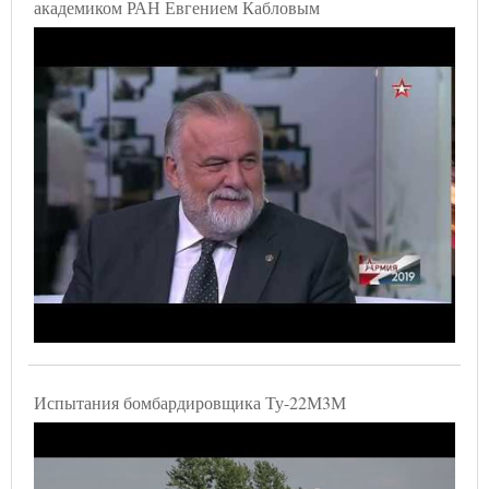
академиком РАН Евгением Кабловым
Испытания бомбардировщика Ту-22М3М