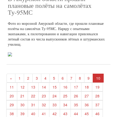
плановые полёты на самолётах
Ту-95МС
Фото из морозной Амурской области, где прошли плановые
полёты на самолётах Ту-95МС. Наряду с опытными
экипажами, к пилотированию и навигации привлекался
летный состав из числа выпускников лётных и штурманских
училищ.
«
1
2
3
4
5
6
7
8
9
10
11
12
13
14
15
16
17
18
19
20
21
22
23
24
25
26
27
28
29
30
31
32
33
34
35
36
37
38
39
40
41
42
43
44
45
46