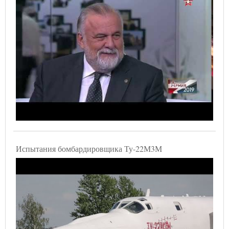
Испытания бомбардировщика Ту-22М3М