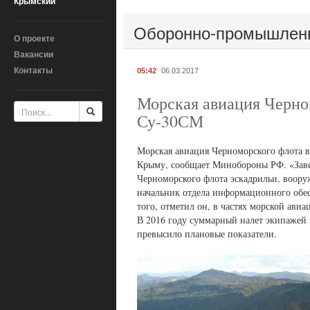
Крымский
Оборонно-промышлен
О проекте
Вакансии
Контакты
05:42
06.03.2017
Морская авиация Черно
Су-30СМ
Морская авиация Черноморского флота 
Крыму, сообщает Минобороны РФ. «Заве
Черноморского флота эскадрильи, воо
начальник отдела информационного обес
того, отметил он, в частях морской ав
В 2016 году суммарный налет экипажей м
превысило плановые показатели.