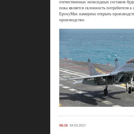
отечественных эпоксидных составов буд
пока является склонность потребителя 
EpoxyMax намерена открыть производств
производство.
08:18
04.03.2017