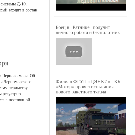
 системы Д-10.
рый входит в состав
Боец в "Ратнике" получит
личного робота и беспилотник
оря
р Черного моря. Об
Филиал ФГУП «ЦЭНКИ» - КБ
ия Черноморского
«Мотор» провел испытания
сему периметру
нового ракетного тягача
ы регулярно
ся в постоянной