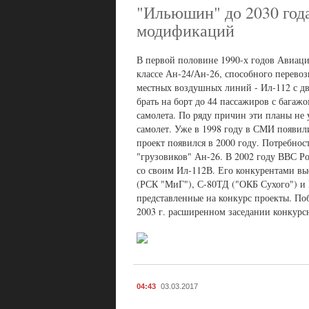
"Ильюшин" до 2030 года
модификаций
В первой половине 1990-х годов Авиаци
классе Ан-24/Ан-26, способного перевоз
местных воздушных линий - Ил-112 с д
брать на борт до 44 пассажиров с багаж
самолета. По ряду причин эти планы не
самолет. Уже в 1998 году в СМИ появили
проект появился в 2000 году. Потребнос
"грузовиков" Ан-26. В 2002 году ВВС Р
со своим Ил-112В. Его конкурентами в
(РСК "МиГ"), С-80ТД ("ОКБ Сухого") и
представленные на конкурс проекты. Поб
2003 г. расширенном заседании конкурс
04:43
03.03.2017