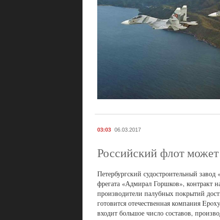
03:03
06.03.2017
Российский флот может
Петербургский судостроительный завод 
фрегата «Адмирал Горшков», контракт на
производители палубных покрытий дости
готовится отечественная компания Epox
входит большое число составов, произв