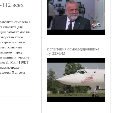
-112 всех
работкой самолета в
т самолета для
ции самолет мог бы
изводство этого
нно-транспортный
а его эскизный
Испытания бомбардировщика
евающему парку
Ту-22М3М
 и приняли участие
олева), МиГ-110ВТ
рассмотрела
явшемся 8 апреля