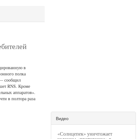
ебителей
оцированную в
ионного полка
 — сообщил
ишет RNS. Кроме
ельных аппаратов».
чти в полтора раза
Видео
«Солнцепек» уничтожает
колонны «противника» в