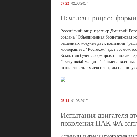
07:22
02.03.2017
Начался процесс форми
Российский вице-премьер Дмитрий Рогоз
создана "Объединенная бронетанковая к
башенных модулей двух компаний "решит
кооперация с "Ростехом" даст возможно
Компания будет сформирована после пер
"heavy metal холдинг". "Знаете, военные
использовать их лексикон, мы планируем
05:14
01.03.2017
Испытания двигателя вт
поколения ПАК ФА запл
Испытания двигателя второго этапа для