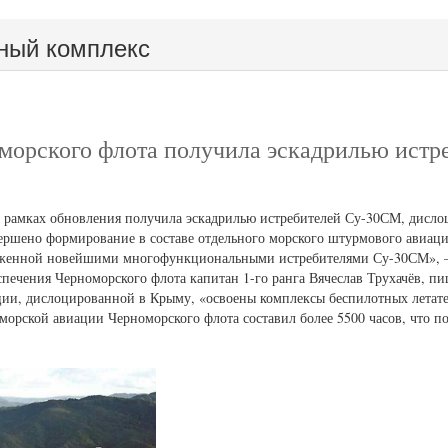
ный комплекс
морского флота получила эскадрилью истр
в рамках обновления получила эскадрилью истребителей Су-30СМ, дисл
ршено формирование в составе отдельного морского штурмового авиац
руженной новейшими многофункциональными истребителями Су-30СМ»,
печения Черноморского флота капитан 1-го ранга Вячеслав Трухачёв, п
иации, дислоцированной в Крыму, «освоены комплексы беспилотных летат
орской авиации Черноморского флота составил более 5500 часов, что по