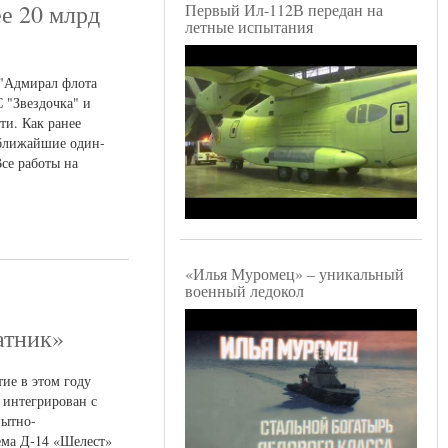
е 20 млрд
Первый Ил-112В передан на
летные испытания
 "Адмирал флота
С "Звездочка" и
ти. Как ранее
 ближайшие один-
Все работы на
«Илья Муромец» – уникальный
военный ледокол
атник»
ие в этом году
 интегрирован с
пытно-
тема Д-14 «Шелест»