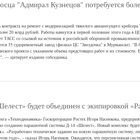
осца "Адмирал Кузнецов" потребуется боле
 контракта на ремонт с модернизацией тяжелого авианесущего крейсера
олее 20 млрд рублей. Работы начнутся в первой половине этого года в Ц
ает ТАСС со ссылкой на источник в российской оборонной промышленнос
ется 35 судоремонтный завод (филиал ЦС "Звездочка" в Мурманске). "В
ческого проекта с указанием объема предстоящих работ и их стоимости. 
у", — цитирует издание собседника.
елест» будет объединен с экипировкой «Р
инга «Технодинамика» Госкорпорации Ростех Игоря Насенкова, предприят
по созданию парашютной системы Д-14 «Шелест». Новый комплекс будет
к». «Разработано техническое задание на новую парашютную систему, о
этом году», – сказал Игорь Насенков. Ожидается, что перспективная сис