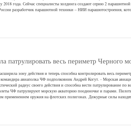
нцу 2018 года. Сейчас специалисты холдинга создают серию 2 парашютной
России разработчик парашютной техники – НИИ парашютостроения, кото
ла патрулировать весь периметр Черного м
асширила зону действия и теперь способна контролировать весь перимет
 командира авиаполка ЧФ подполковник Андрей Когут. - Морская авиац
ктический радиус своего действия и способна вести патрулирование по в
молеты ЧФ патрулируют морскую акваторию поодиночке и парами. Пилот
ким применением оружия на флотских полигонах. Дежурные силы находят