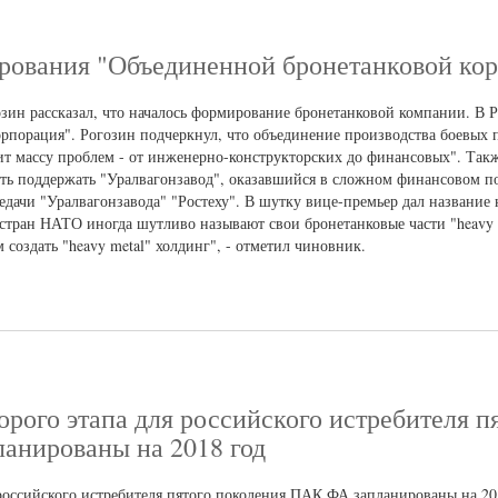
рования "Объединенной бронетанковой ко
ин рассказал, что началось формирование бронетанковой компании. В 
орпорация". Рогозин подчеркнул, что объединение производства боевых 
 массу проблем - от инженерно-конструкторских до финансовых". Также
сть поддержать "Уралвагонзавод", оказавшийся в сложном финансовом 
едачи "Уралвагонзавода" "Ростеху". В шутку вице-премьер дал название
 стран НАТО иногда шутливо называют свои бронетанковые части "heavy m
 создать "heavy metal" холдинг", - отметил чиновник.
орого этапа для российского истребителя п
анированы на 2018 год
 российского истребителя пятого поколения ПАК ФА запланированы на 20