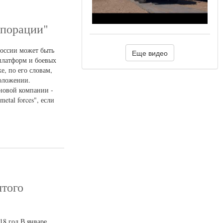
рпорации"
России может быть
Еще видео
платформ и боевых
, по его словам,
положении.
 новой компании -
etal forces", если
ятого
18 год В январе