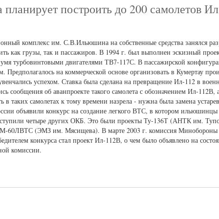
 планирует построить до 200 самолетов Ил
онный комплекс им. С.В.Ильюшина на собственные средства занялся раз
ить как грузы, так и пассажиров. В 1994 г. был выполнен эскизный проек
вумя турбовинтовыми двигателями ТВ7-117С. В пассажирской конфигура
ом. Предполагалось на коммерческой основе организовать в Кумертау про
 увенчались успехом. Ставка была сделана на превращение Ил-112 в вое
сь сообщения об аванпроекте такого самолета с обозначением Ил-112В, 
ть в таких самолетах к тому времени назрела - нужна была замена устар
оссии объявили конкурс на создание легкого ВТС, в котором ильюшинцы
ыступили четыре других ОКБ. Это были проекты Ту-136Т (АНТК им. Туп
 М-60ЛВТС (ЭМЗ им. Мясищева). В марте 2003 г. комиссия Минобороны 
едителем конкурса стал проект Ил-112В, о чем было объявлено на состо
ной комиссии.