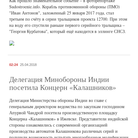
Как прошло знаменательное событие – в фоторепортаже
Sudostroenie.info. Корабль противоминной обороны (ПМО)
"Иван Антонов", заложенный 25 января 2017 года, стал
третьим по счёту в серии тральщиков проекта 12700. При этом
на воду его спустили раньше первого серийного тральщика –
"Георгия Курбатова", который ещё находится в эллинге СНСЗ.
02:24
25.04.2018
Делегация Минобороны Индии
посетила Концерн «Калашников»
Делегация Министерства обороны Индии во главе с
генеральным директором ведомства по закупкам господином
Апурвой Чандрой посетила производственную площадку
Концерна «Калашников» в Ижевске. Представители индийской
стороны ознакомились с современной организацией
производства автоматов Калашникова различных серий и
получили возможность испытать многообразные модификации