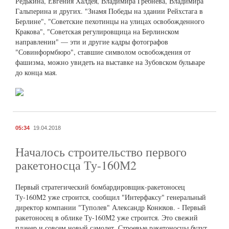
Редькина, Евгения Халдея, Владимира Гребнева, Владимира
Гальперина и других. "Знамя Победы на здании Рейхстага в
Берлине", "Советские пехотинцы на улицах освобожденного
Кракова", "Советская регулировщица на Берлинском
направлении" — эти и другие кадры фотографов
"Совинформбюро", ставшие символом освобождения от
фашизма, можно увидеть на выставке на Зубовском бульваре
до конца мая.
05:34
19.04.2018
Началось строительство первого
ракетоносца Ту-160М2
Первый стратегический бомбардировщик-ракетоносец
Ту-160М2 уже строится, сообщил "Интерфаксу" генеральный
директор компании "Туполев" Александр Конюхов. - Первый
ракетоносец в облике Ту-160М2 уже строится. Это свежий
планер и совсем новый самолет. Строевые ракетоносцы будут