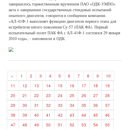
завершилось торжественным вручением ПАО «ОДК-УМПО»
акта о завершении государственных стендовых испытаний
опытного двигателя, говорится в сообщении компании.
«АЛ-41Ф-1 выполняет функцию двигателя первого этапа для
истребителя пятого поколения Су-57 (ПАК ФА). Первый
испытательный полет ПАК ФА с АЛ-41Ф-1 состоялся 29 января
2010 года», - напомнили в ОДК.
«
1
2
3
4
5
6
7
8
9
10
11
12
13
14
15
16
17
18
19
20
21
22
23
24
25
26
27
28
29
30
31
32
33
34
35
36
37
38
39
40
41
42
43
44
45
46
47
48
49
50
51
52
53
54
55