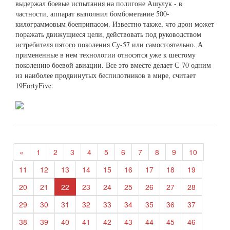
выдержал боевые испытания на полигоне Ашулук - в
частности, аппарат выполнил бомбометание 500-
килограммовым боеприпасом. Известно также, что дрон может
поражать движущиеся цели, действовать под руководством
истребителя пятого поколения Су-57 или самостоятельно. А
примененные в нем технологии относятся уже к шестому
поколению боевой авиации. Все это вместе делает С-70 одним
из наиболее продвинутых беспилотников в мире, считает
19FortyFive.
«
1
2
3
4
5
6
7
8
9
10
11
12
13
14
15
16
17
18
19
20
21
22
23
24
25
26
27
28
29
30
31
32
33
34
35
36
37
38
39
40
41
42
43
44
45
46