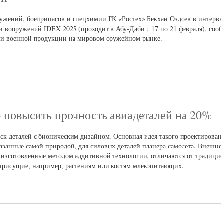
ружений, боеприпасов и спецхимии ГК «Ростех» Бекхан Оздоев в интер
ки вооружений IDEX 2025 (проходит в Абу-Даби с 17 по 21 февраля), со
ти военной продукции на мировом оружейном рынке.
 повысить прочность авиадеталей на 20%
 деталей с бионическим дизайном. Основная идея такого проектирован
азанные самой природой, для силовых деталей планера самолета. Внешне
 изготовленные методом аддитивной технологии, отличаются от традици
 присущие, например, растениям или костям млекопитающих.