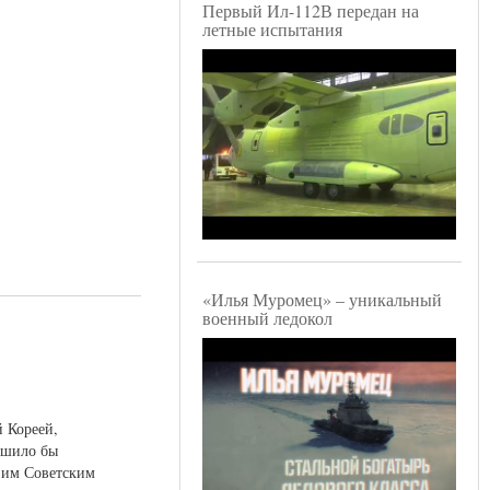
Первый Ил-112В передан на
летные испытания
«Илья Муромец» – уникальный
военный ледокол
й Кореей,
чшило бы
 им Советским