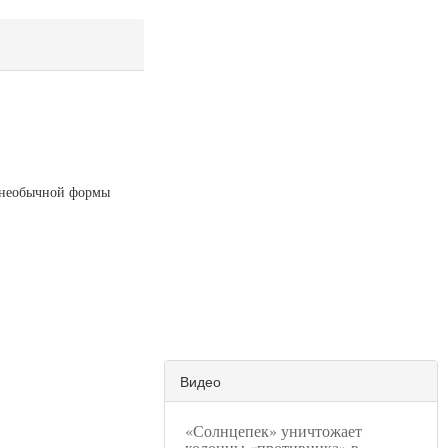
а необычной формы
Видео
«Солнцепек» уничтожает
колонны «противника» в