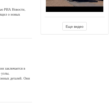
вью РИА Новости,
общил о новых
Еще видео
ия заключается в
 узлы,
онных деталей. Они