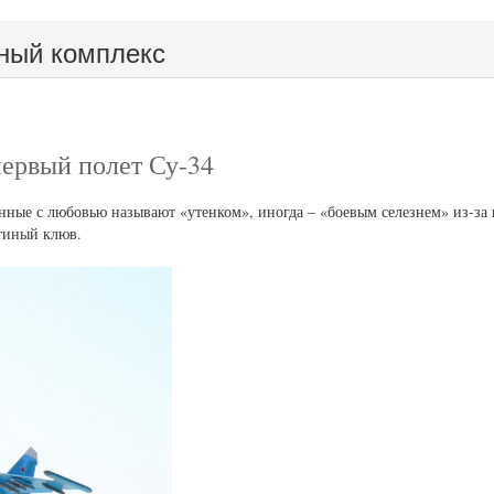
ный комплекс
первый полет Су-34
нные с любовью называют «утенком», иногда – «боевым селезнем» из-з
тиный клюв.