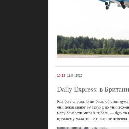
10:23
11.04.2025
Daily Express: в Брита
Как бы неприятно ни было об этом думат
они показывают 89 секунд до уничтожен
меру близости мира к гибели — будь то 
прежнему мала, но ее никто не отменял.