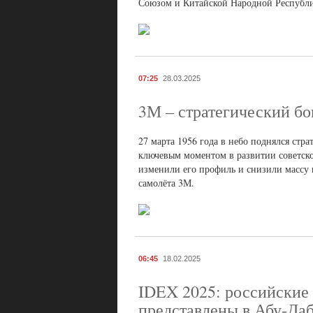
Союзом и Китайской Народной Республик
07:25
28.03.2025
3М – стратегический 
27 марта 1956 года в небо поднялся стр
ключевым моментом в развитии советск
изменили его профиль и снизили массу 
самолёта 3М.
06:45
18.02.2025
IDEX 2025: российские
представлены в Абу-Да