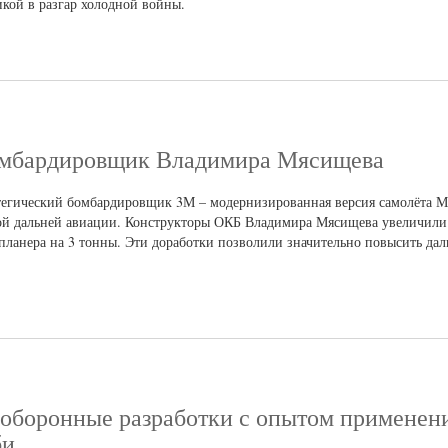
ой в ​​разгар холодной войны.
бомбардировщик Владимира Мясищева
атегический бомбардировщик 3М – модернизированная версия самолёта М-
ой дальней авиации. Конструкторы ОКБ Владимира Мясищева увеличили 
планера на 3 тонны. Эти доработки позволили значительно повысить дал
 оборонные разработки с опытом применен
би