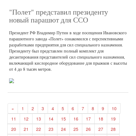
"Полет" представил президенту
новый парашют для ССО
Президент РФ Владимир Путин в ходе посещения Ивановского
парашютного завода «Полет» ознакомился с перспективными
разработками предприятия для сил специального назначения.
Президенту был представлен полный комплект для
десантирования представителей сил специального назначения,
включающий кислородное оборудование для прыжков с высоты
от 4 до 8 тысяч метров.
«
1
2
3
4
5
6
7
8
9
10
11
12
13
14
15
16
17
18
19
20
21
22
23
24
25
26
27
28