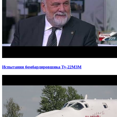
Испытания бомбардировщика Ту-22М3М