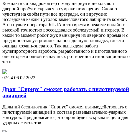
Компактный квадрокоптер с ходу нырнул в небольшой
дверной проём и скрылся в сумраке помещения. Словно
чувствуя на своём пути все преграды, он виртуозно
исследовал каждый уголок замысловатого лабиринта комнат.
А на пульте оператора БПЛА в это время в режиме онлайн с
высокой точностью воссоздавался обследуемый интерьер. В
какой-то момент робот-жук вынырнул из дверного проёма и с
преданностью устремился на посадочную площадку, где его
ожидал хозяин-оператор. Так выглядела работа
мультироторного аэробота, разработанного и изготовленного
операторами одной из научных рот военного инновационного
техн...
07:24
06.02.2022
Дрон "Сириус" сможет работать с пилотируемой
авиацией
Дальний беспилотник "Сириус" сможет взаимодействовать с
пилотируемой авиацией в составе разведывательно-ударных
контуров. Предполагается, что дрон будет вскрывать цели для
ударных самолетов.