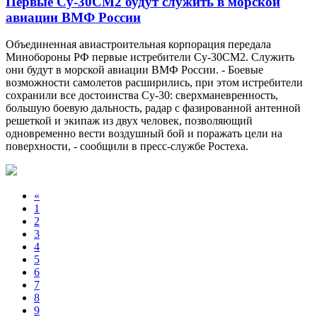
Первые Су-30СМ2 будут служить в морской
авиации ВМФ России
Объединенная авиастроительная корпорация передала
Минобороны РФ первые истребители Су-30СМ2. Служить
они будут в морской авиации ВМФ России. - Боевые
возможности самолетов расширились, при этом истребители
сохранили все достоинства Су-30: сверхманевренность,
большую боевую дальность, радар с фазированной антенной
решеткой и экипаж из двух человек, позволяющий
одновременно вести воздушный бой и поражать цели на
поверхности, - сообщили в пресс-службе Ростеха.
«
1
2
3
4
5
6
7
8
9