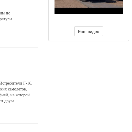
щим по
аратуры
Еще видео
Истребители F-16,
ких самолетов,
фией, на которой
от друга.