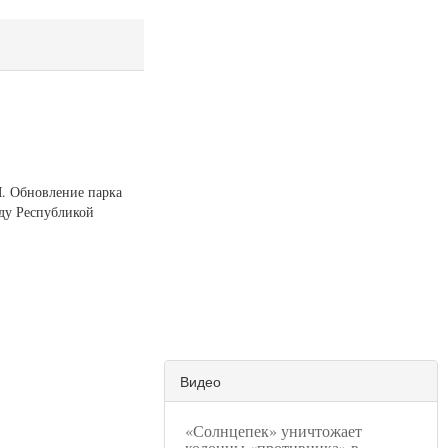
М. Обновление парка
жду Республикой
Видео
«Солнцепек» уничтожает
колонны «противника» в