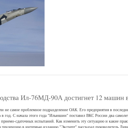
водства Ил-76МД-90А достигнет 12 машин в
ли не самое проблемное подразделение ОАК. Его предприятия в последни
а в год. С начала этого года "Ильюшин" поставил ВКС России два самол
пе приемо-сдаточных испытаний. Как изменить эту ситуацию и какие пра
ю тенденцию в интервью изданию "Эксперт" рассказал руководитель Див