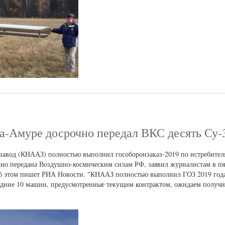
на-Амуре досрочно передал ВКС десять Су-
авод (КНААЗ) полностью выполнил гособоронзаказ-2019 по истребител
очно передана Воздушно-космическим силам РФ, заявил журналистам в п
б этом пишет РИА Новости. "КНААЗ полностью выполнил ГОЗ 2019 года
едние 10 машин, предусмотренные текущим контрактом, ожидаем получить