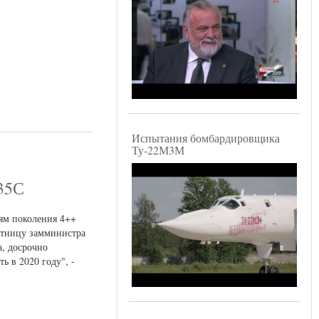
Испытания бомбардировщика
Ту-22М3М
35С
ям поколения 4++
ятницу замминистра
, досрочно
 в 2020 году", -