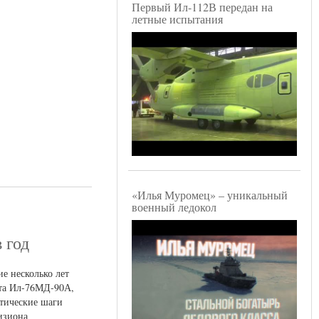
Первый Ил-112В передан на
летные испытания
«Илья Муромец» – уникальный
военный ледокол
 год
е несколько лет
ета Ил-76МД-90А,
ктические шаги
изиона