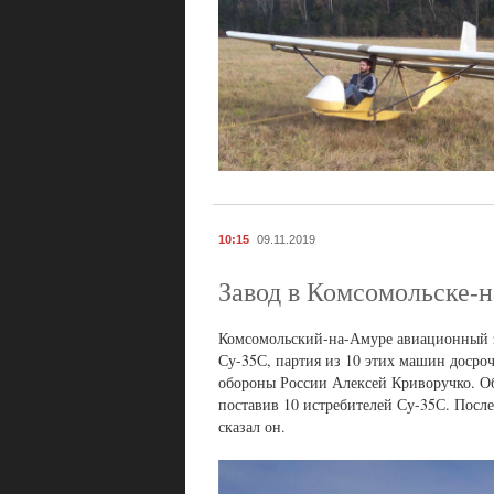
10:15
09.11.2019
Завод в Комсомольске-
Комсомольский-на-Амуре авиационный з
Су-35С, партия из 10 этих машин доср
обороны России Алексей Криворучко. О
поставив 10 истребителей Су-35С. Посл
сказал он.