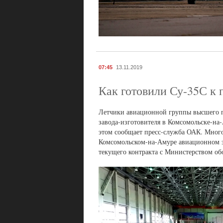
07:45
13.11.2019
Как готовили Су-35С к 
Летчики авиационной группы высшего пи
завода-изготовителя в Комсомольске-на
этом сообщает пресс-служба ОАК. Мног
Комсомольском-на-Амуре авиационном за
текущего контракта с Министерством о