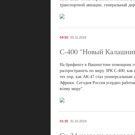
транспортной авиации, генеральный ди
04:50
03.11.2019
С-400 "Новый Калашни
На брифинге в Вашингтоне помощник го
распространить по миру ЗРК С-400, как
тех пор, как АК-47 стал универсальны
Африки. Сегодня Россия усердно работае
всему миру".
01:35
31.10.2019