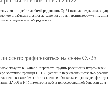
м российской военной авиации
звуковой истребитель-бомбардировщик Су-34 назвали ледоколом, иду
амолете отрабатываются новые решения с точки зрения вооружения, апп
ругого специального оборудования.
ли сфотографироваться на фоне Су-35
ом аккаунте в Twitter о "перехвате" группы российских истребителей. 
еверо-восточной границы НАТО, "успешно перехватили несколько российс
отмечается в твите бельгийских военных. Он также сопровожден фотогра
кации НАТО) и F-16 находятся в небе в непосредственной близости друг 