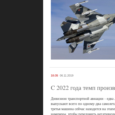
10:35
06.11.2019
C 2022 года темп произ
Дивизион транспортной авиации - едва 
выпускают всего по одному-два самолет
третья машина сейчас находится на эта
намечены, чтобы переломить негативну