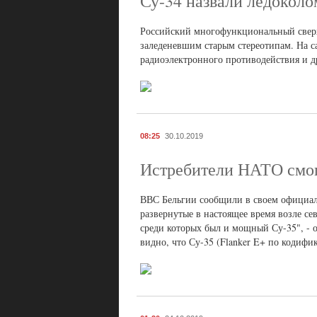
Су-34 назвали ледоколо
Российский многофункциональный сверх
заледеневшим старым стереотипам. На с
радиоэлектронного противодействия и д
08:25
30.10.2019
Истребители НАТО смог
ВВС Бельгии сообщили в своем официальн
развернутые в настоящее время возле с
среди которых был и мощный Су-35", - 
видно, что Су-35 (Flanker E+ по кодифи