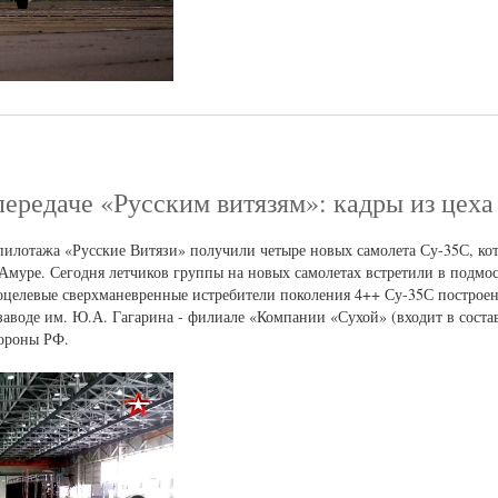
передаче «Русским витязям»: кадры из цеха
лотажа «Русские Витязи» получили четыре новых самолета Су-35С, кот
-Амуре. Сегодня летчиков группы на новых самолетах встретили в подмо
оцелевые сверхманевренные истребители поколения 4++ Су-35С построе
воде им. Ю.А. Гагарина - филиале «Компании «Сухой» (входит в соста
бороны РФ.