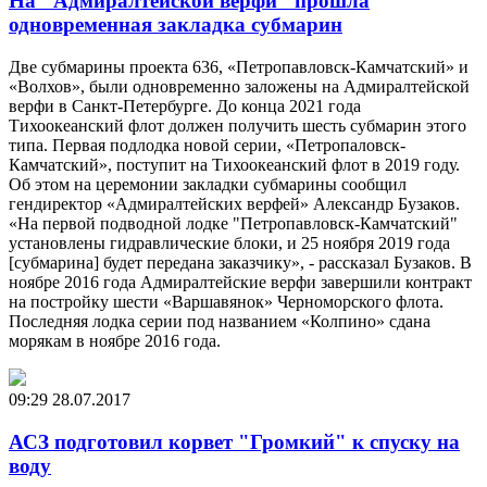
На "Адмиралтейской верфи" прошла
одновременная закладка субмарин
Две субмарины проекта 636, «Петропавловск-Камчатский» и
«Волхов», были одновременно заложены на Адмиралтейской
верфи в Санкт-Петербурге. До конца 2021 года
Тихоокеанский флот должен получить шесть субмарин этого
типа. Первая подлодка новой серии, «Петропаловск-
Камчатский», поступит на Тихоокеанский флот в 2019 году.
Об этом на церемонии закладки субмарины сообщил
гендиректор «Адмиралтейских верфей» Александр Бузаков.
«На первой подводной лодке "Петропавловск-Камчатский"
установлены гидравлические блоки, и 25 ноября 2019 года
[субмарина] будет передана заказчику», - рассказал Бузаков. В
ноябре 2016 года Адмиралтейские верфи завершили контракт
на постройку шести «Варшавянок» Черноморского флота.
Последняя лодка серии под названием «Колпино» сдана
морякам в ноябре 2016 года.
09:29
28.07.2017
АСЗ подготовил корвет "Громкий" к спуску на
воду