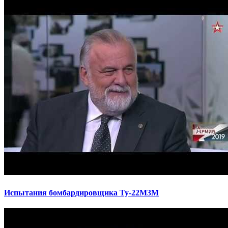
Испытания бомбардировщика Ту-22М3М