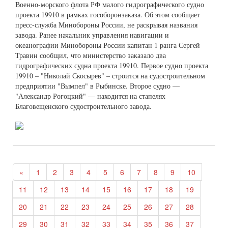
Военно-морского флота РФ малого гидрографического судно
проекта 19910 в рамках гособоронзаказа. Об этом сообщает
пресс-служба Минобороны России, не раскрывая названия
завода. Ранее начальник управления навигации и
океанографии Минобороны России капитан 1 ранга Сергей
Травин сообщил, что министерство заказало два
гидрографических судна проекта 19910. Первое судно проекта
19910 – "Николай Скосырев" – строится на судостроительном
предприятии "Вымпел" в Рыбинске. Второе судно —
"Александр Рогоцкий" — находится на стапелях
Благовещенского судостроительного завода.
«
1
2
3
4
5
6
7
8
9
10
11
12
13
14
15
16
17
18
19
20
21
22
23
24
25
26
27
28
29
30
31
32
33
34
35
36
37