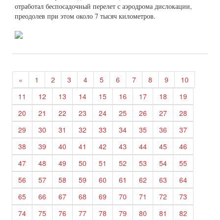
отработал беспосадочный перелет с аэродрома дислокации,
преодолев при этом около 7 тысяч километров.
«
1
2
3
4
5
6
7
8
9
10
11
12
13
14
15
16
17
18
19
20
21
22
23
24
25
26
27
28
29
30
31
32
33
34
35
36
37
38
39
40
41
42
43
44
45
46
47
48
49
50
51
52
53
54
55
56
57
58
59
60
61
62
63
64
65
66
67
68
69
70
71
72
73
74
75
76
77
78
79
80
81
82