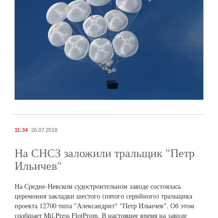
11:34
26.07.2018
На СНСЗ заложили тральщик "Петр
Ильичев"
На Средне-Невском судостроительном заводе состоялась
церемония закладки шестого (пятого серийного) тральщика
проекта 12700 типа "Александрит" "Петр Ильичев". Об этом
сообщает Mil.Press FlotProm. В настоящее время на заводе