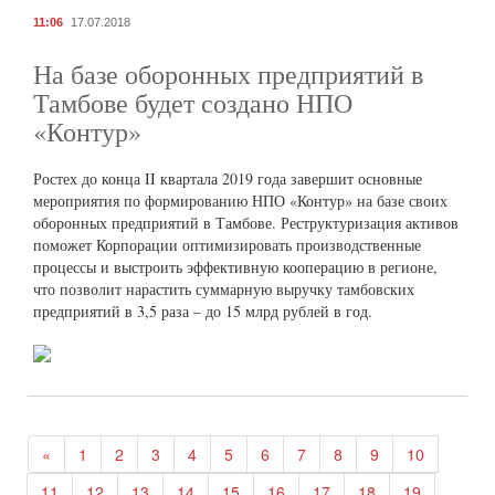
11:06
17.07.2018
На базе оборонных предприятий в
Тамбове будет создано НПО
«Контур»
Ростех до конца II квартала 2019 года завершит основные
мероприятия по формированию НПО «Контур» на базе своих
оборонных предприятий в Тамбове. Реструктуризация активов
поможет Корпорации оптимизировать производственные
процессы и выстроить эффективную кооперацию в регионе,
что позволит нарастить суммарную выручку тамбовских
предприятий в 3,5 раза – до 15 млрд рублей в год.
«
1
2
3
4
5
6
7
8
9
10
11
12
13
14
15
16
17
18
19