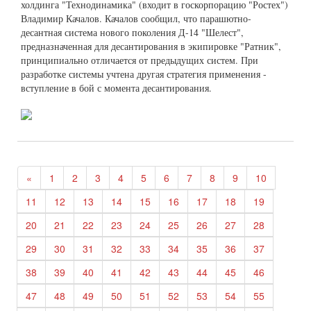
холдинга "Технодинамика" (входит в госкорпорацию "Ростех")
Владимир Качалов. Качалов сообщил, что парашютно-
десантная система нового поколения Д-14 "Шелест",
предназначенная для десантирования в экипировке "Ратник",
принципиально отличается от предыдущих систем. При
разработке системы учтена другая стратегия применения -
вступление в бой с момента десантирования.
«
1
2
3
4
5
6
7
8
9
10
11
12
13
14
15
16
17
18
19
20
21
22
23
24
25
26
27
28
29
30
31
32
33
34
35
36
37
38
39
40
41
42
43
44
45
46
47
48
49
50
51
52
53
54
55