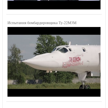
Испытания бомбардировщика Ту-22М3М