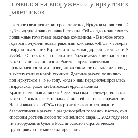
появился на вооружении у иркутских
ракетчиков
Ракетное соединение, которое стоит под Иркутском -восточный
рубеж ядерной защиты нашей страны. Сейчас здесь заменяются
подвижные грунтовые ракетные комплексы. - В ноябре этого
года мы получили новый ракетный комплекс «ЯРС», - говорит
гвардии полковник Юрий Сытник, командир воинской части N
59968. - Он поставлен на опытное боевое дежурство одного из
ракетных полков дивизии. Вместе с представителями
промышленности мы проводим автономное испытание и ввод
в эксплуатацию новой техники. Ядерные ракеты появились
под Иркутском в 1986 году, когда к нам передислоцировалась
гвардейская ракетная Витебская ордена Ленина
Краснознаменная дивизия. Через два года на дежурство встал
ракетный комплекс «Тополь». И вот сейчас -перевооружение.
Новый комплекс «ЯРС» содержит межконтинентальные
баллистические ракеты с разделяющейся головной частью, они
способны достичь любой точки земного шара. К 2020 году этот
тип вооружения будет в России основой стратегической
группировки наземного базирования.