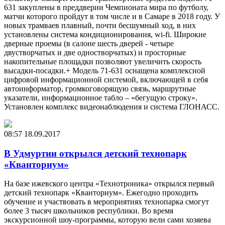
631 закуплены в преддверии Чемпионата мира по футболу,
матчи которого пройдут в том числе и в Самаре в 2018 году. У
новых трамваев плавный, почти бесшумный ход, в них
установлены система кондиционирования, wi-fi. Широкие
дверные проемы (в салоне шесть дверей - четыре
двустворчатых и две одностворчатых) и просторные
накопительные площадки позволяют увеличить скорость
высадки-посадки.+ Модель 71-631 оснащена комплексной
цифровой информационной системой, включающей в себя
автоинформатор, громкоговорящую связь, маршрутные
указатели, информационное табло – «бегущую строку».
Установлен комплекс видеонаблюдения и система ГЛОНАСС.
08:57
18.09.2017
В Удмуртии открылся детский технопарк
«Кванториум»
На базе ижевского центра «Технотроника» открылся первый
детский технопарк «Кванториум». Ежегодно проходить
обучение и участвовать в мероприятиях технопарка смогут
более 3 тысяч школьников республики. Во время
экскурсионной шоу-программы, которую вели сами хозяева