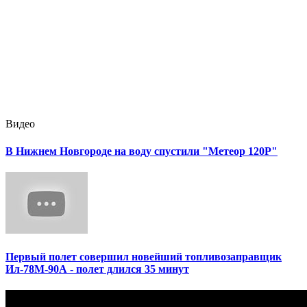
Видео
В Нижнем Новгороде на воду спустили "Метеор 120Р"
Первый полет совершил новейший топливозаправщик
Ил-78М-90А - полет длился 35 минут