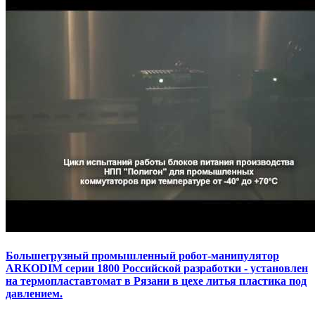
Большегрузный промышленный робот-манипулятор
ARKODIM серии 1800 Российской разработки - установлен
на термопластавтомат в Рязани в цехе литья пластика под
давлением.