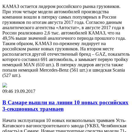
КАМАЗ остается лидером российского рынка грузовиков.
При этом четыре модели автомобилей производства
компании вошли в пятерку самых популярных в России
грузовиков по итогам августа 2017 года. Согласно данным
аналитического агентства «Автостат», в августе 2017 года в
России реализовано 2,6 тыс. автомобилей КАМАЗ, что на
49,5% выше значений аналогичного периода прошлого года.
Таким образом, КАМАЗ по-прежнему лидирует на
российском рынке новых грузовиков. На втором месте
располагается другой отечественный бренд – GAZ, показатель
которого составил 691 автомобиль, а замыкает первую тройку
немецкий MAN (610 шт.). В пятерку лидеров августа также
попали немецкий Mercedes-Benz (561 шт.) и шведская Scania
(527 шт.).
09:46
19.09.2017
В Самаре вышли на линии 10 новых российских
3-секционных трамваев
Начата эксплуатация 10 новых низкопольных трамваев Усть-
Катавского вагоностроительного завода (УКВЗ, Челябинская
область) в Самаре. Новые транспортные средства модели 71-