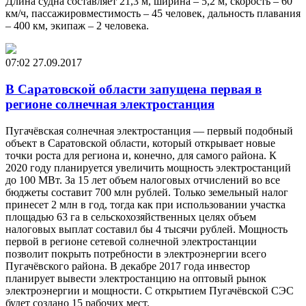
Длина судна составляет 21,3 м, ширина – 5,2 м, скорость – 60
км/ч, пассажировместимость – 45 человек, дальность плавания
– 400 км, экипаж – 2 человека.
07:02
27.09.2017
В Саратовской области запущена первая в
регионе солнечная электростанция
Пугачёвская солнечная электростанция — первый подобный
объект в Саратовской области, который открывает новые
точки роста для региона и, конечно, для самого района. К
2020 году планируется увеличить мощность электростанций
до 100 МВт. За 15 лет объем налоговых отчислений во все
бюджеты составит 700 млн рублей. Только земельный налог
принесет 2 млн в год, тогда как при использовании участка
площадью 63 га в сельскохозяйственных целях объем
налоговых выплат составил бы 4 тысячи рублей. Мощность
первой в регионе сетевой солнечной электростанции
позволит покрыть потребности в электроэнергии всего
Пугачёвского района. В декабре 2017 года инвестор
планирует вывести электростанцию на оптовый рынок
электроэнергии и мощности. С открытием Пугачёвской СЭС
будет создано 15 рабочих мест.