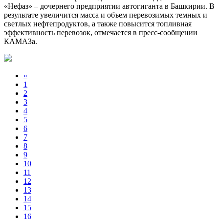
«Нефаз» – дочернего предприятии автогиганта в Башкирии. В
результате увеличится масса и объем перевозимых темных и
светлых нефтепродуктов, а также повысится топливная
эффективность перевозок, отмечается в пресс-сообщении
КАМАЗа.
«
1
2
3
4
5
6
7
8
9
10
11
12
13
14
15
16