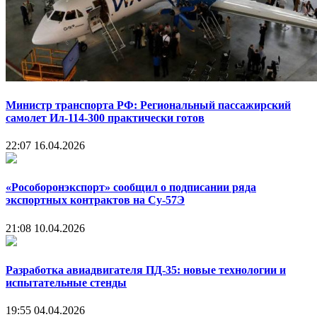
Министр транспорта РФ: Региональный пассажирский
самолет Ил-114-300 практически готов
22:07
16.04.2026
«Рособоронэкспорт» сообщил о подписании ряда
экспортных контрактов на Су-57Э
21:08
10.04.2026
Разработка авиадвигателя ПД-35: новые технологии и
испытательные стенды
19:55
04.04.2026